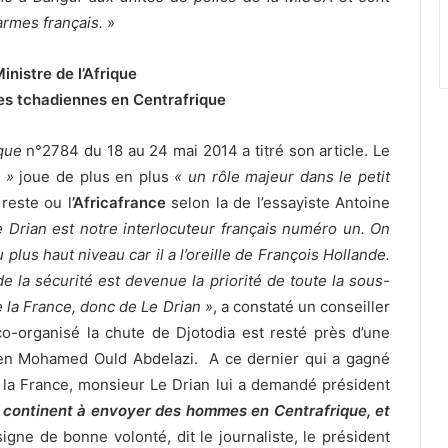
rmes français.
»
inistre de l’Afrique
pes tchadiennes en Centrafrique
que
n°2784 du 18 au 24 mai 2014 a titré son article. Le
 »
joue de plus en plus
« un rôle majeur dans le petit
 reste ou l
’Africafrance
selon la de l’essayiste Antoine
e Drian est notre interlocuteur français numéro un. On
 plus haut niveau car il a l’oreille de François Hollande.
de la sécurité est devenue la priorité de toute la sous-
e la France, donc de Le Drian »
, a constaté un conseiller
o-organisé la chute de Djotodia est resté près d’une
ien Mohamed Ould Abdelazi. A ce dernier qui a gagné
e la France, monsieur Le Drian lui a demandé président
u continent à envoyer des hommes en Centrafrique, et
igne de bonne volonté, dit le journaliste, le président