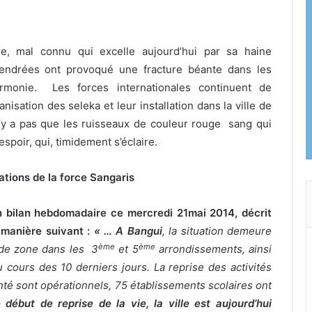
re, mal connu qui excelle aujourd’hui par sa haine
gendrées ont
provoqué une fracture béante dans les
rmonie. Les forces internationales continuent de
nisation des seleka et leur installation dans la ville de
’y a pas que les ruisseaux de couleur rouge sang qui
espoir, qui, timidement s’éclaire.
ations de la force Sangaris
 bilan hebdomadaire ce mercredi 21mai 2014, décrit
a manière suivant :
« … A Bangui
, la situation demeure
ème
ème
 de zone dans les 3
et 5
arrondissements, ainsi
u cours des 10 derniers jours. La reprise des activités
anté sont opérationnels, 75 établissements scolaires ont
début de reprise de la vie, la ville est aujourd’hui