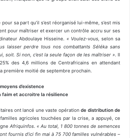
pour sa part qu’il s’est réorganisé lui-même, s’est mis
 pour maîtriser et exercer un contrôle accru sur ses
rdinateur Abdoulaye Hisseine.
« Voulez-vous,
selon sa
us laisser perdre tous nos combattants Séléka sans
, soit. Si non, c’est la seule façon de les maîtriser »
. Il
 25% des 4,6 millions de Centrafricains en attendant
la première moitié de septembre prochain.
 moyens d’existence
 faim et accroitre la résilience
itaires ont lancé une vaste opération
de distribution de
amilles agricoles touchées par la crise, a appuyé, ce
ligne
Afriquinfos
.
« Au total, 1 800 tonnes de semences
nt fournis d’ici fin mai à 75 700 familles vulnérables –