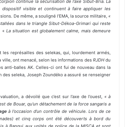
corpion continue la sécurisation de l’axe Sibut-Bria. La
spositif visible et continuent à faire appliquer les
ions. De même, a souligné l’EMA, la source militaire,
«
stallées dans le triangle Sibut-Dékoa-Grimari qui reste
. «
La situation est globalement calme, mais demeure
t les représailles des selekas, qui, lourdement armés,
a ville, ont menacé, selon les informations des
RJDH
du
 anti-balles AK. Celles-ci ont fui de nouveau dans la
on des seleka, Joseph Zoundéko a assuré se renseigner
valuation, a dévoilé que c’est sur l’axe de l’ouest,
« à
est de Bouar, qu’un détachement de la force sangaris a
age
à l’occasion d’un contrôle de véhicule. Lors de ce
nades) et cinq corps ont été découverts à bord du
s à Bangui aux unités de police de la MISCA et sont