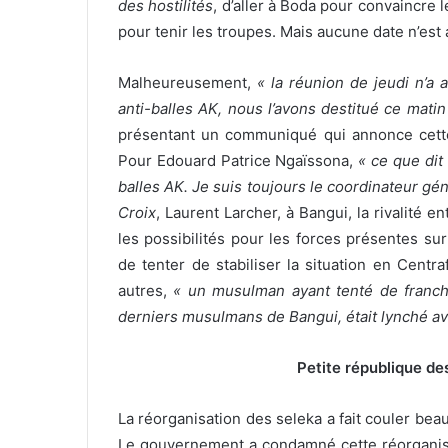
des hostilités
, d’aller à Boda pour convaincre 
pour tenir les troupes. Mais aucune date n’es
Malheureusement,
« la réunion de jeudi n’a 
anti-balles AK, nous l’avons destitué ce matin
présentant un communiqué qui annonce cette 
Pour Edouard Patrice Ngaïssona,
« ce que dit
balles AK. Je suis toujours le coordinateur gén
Croix
, Laurent Larcher, à Bangui, la rivalité 
les possibilités pour les forces présentes sur
de tenter de stabiliser la situation en Centr
autres,
« un musulman ayant tenté de franchi
derniers musulmans de Bangui, était lynché av
Petite république de
La réorganisation des seleka a fait couler be
Le gouvernement a condamné cette réorganisat