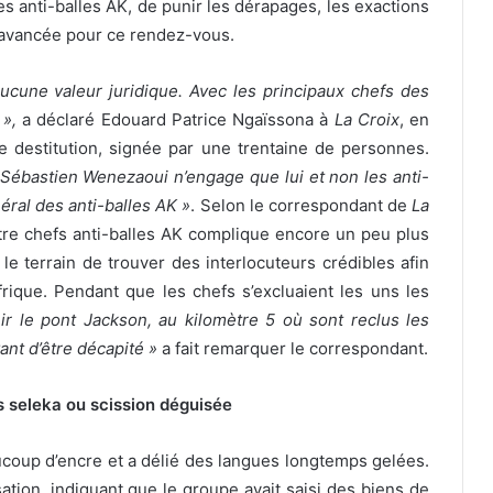
les anti-balles AK, de punir les dérapages, les exactions
t avancée pour ce rendez-vous.
aucune valeur juridique. Avec les principaux chefs des
 »,
a déclaré Edouard Patrice Ngaïssona à
La Croix
, en
destitution, signée par une trentaine de personnes.
 Sébastien Wenezaoui n’engage que lui et non les anti-
éral des anti-balles AK »
. Selon le correspondant de
La
entre chefs anti-balles AK complique encore un peu plus
 le terrain de trouver des interlocuteurs crédibles afin
afrique. Pendant que les chefs s’excluaient les uns les
r le pont Jackson, au kilomètre 5 où sont reclus les
ant d’être décapité »
a fait remarquer le correspondant.
s seleka ou scission déguisée
aucoup d’encre et a délié des langues longtemps gelées.
ion, indiquant que le groupe avait saisi des biens de