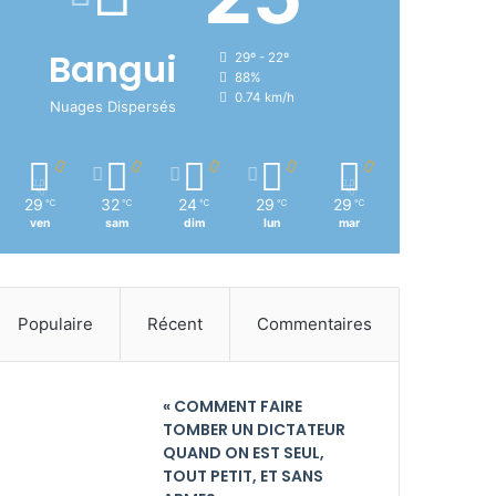
Bangui
29º - 22º
88%
0.74 km/h
Nuages Dispersés
29
32
24
29
29
℃
℃
℃
℃
℃
ven
sam
dim
lun
mar
Populaire
Récent
Commentaires
« COMMENT FAIRE
TOMBER UN DICTATEUR
QUAND ON EST SEUL,
TOUT PETIT, ET SANS