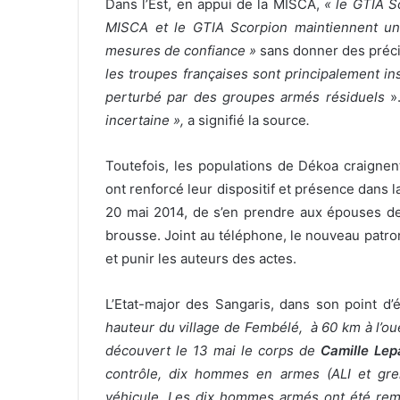
Dans l’Est, en appui de la MISCA,
« le GTIA S
MISCA et le GTIA Scorpion maintiennent un di
mesures de confiance »
sans donner des précis
les troupes françaises sont principalement in
perturbé par des groupes armés résiduels
»
incertaine »,
a signifié la source
.
Toutefois, les populations de Dékoa craignen
ont renforcé leur dispositif et présence dans l
20 mai 2014, de s’en prendre aux épouses des
brousse. Joint au téléphone, le nouveau patr
et punir les auteurs des actes.
L’Etat-major des Sangaris, dans son point d’é
hauteur du village de Fembélé, à 60 km à l’ou
découvert le 13 mai le corps de
Camille Lep
contrôle, dix hommes en armes (ALI et gre
véhicule. Les dix hommes armés ont été remi