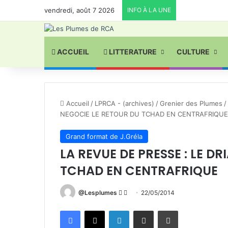
vendredi, août 7 2026
INFO À LA UNE
ACCUEIL
LITTERATURE
CULTURE
Accueil
/
LPRCA - (archives)
/
Grenier des Plumes
/
NEGOCIE LE RETOUR DU TCHAD EN CENTRAFRIQUE
Grand format de J.Gréla
LA REVUE DE PRESSE : LE D
TCHAD EN CENTRAFRIQUE
Follow
Envoyer
@Lesplumes
22/05/2014
on
un
Facebook
X
Linkedin
Partager par email
Imprimer
X
courriel