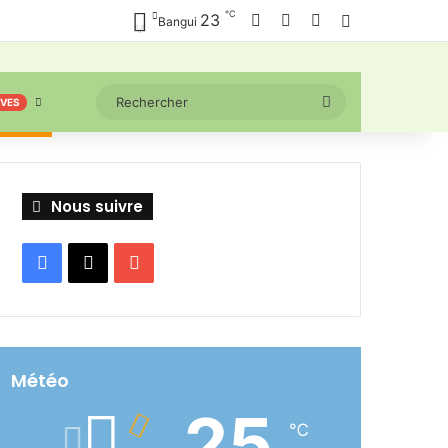
℃
Facebook
X
YouTube
23
Connexion
Bangui
Rechercher
IVES
Nous suivre
Facebook
X
YouTube
Météo
25
℃