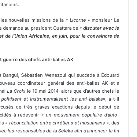
itaniens.
r les nouvelles missions de la
« Licorne »
monsieur Le
l a demandé au président Ouattara de «
discuter avec le
 de l’Union Africaine, en juin, pour le convaincre de
et guerre des chefs anti-balles AK
, à Bangui, Sébastien Wenezoui qui succède à Édouard
uveau coordinateur général des anti-balles AK et a
rnal
La Croix
le 19 mai 2014, alors que d’autres chefs le
i politisent et instrumentalisent les anti-balaka»
, a-t-il
accusés de très graves exactions depuis le début de
décidés à redevenir
« un mouvement populaire d’auto-
mis
« réconciliation entre chrétiens et musulmans »,
des
c les responsables de la Séléka afin d’annoncer la fin