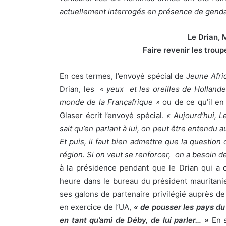
actuellement interrogés en présence de genda
Le Drian, M
Faire revenir les trou
En ces termes, l’envoyé spécial de
Jeune Afri
Drian, les
« yeux et les oreilles de Hollande
monde de la Françafrique »
ou de ce qu’il en
Glaser écrit l’envoyé spécial.
« Aujourd’hui, L
sait qu’en parlant à lui, on peut être entendu au
Et puis, il faut bien admettre que la question 
région. Si on veut se renforcer, on a besoin d
à la présidence pendant que le Drian qui a c
heure dans le bureau du président mauritan
ses galons de partenaire privilégié auprès d
en exercice de l’UA,
« de pousser les pays d
en tant qu’ami de Déby, de lui parler… »
En s