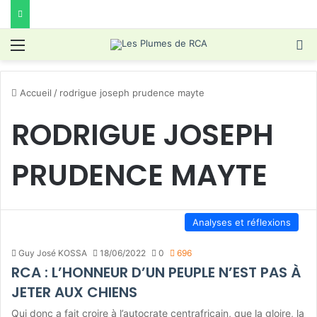
Menu
R
Accueil
/
rodrigue joseph prudence mayte
RODRIGUE JOSEPH
PRUDENCE MAYTE
Analyses et réflexions
Guy José KOSSA
18/06/2022
0
696
RCA : L’HONNEUR D’UN PEUPLE N’EST PAS À
JETER AUX CHIENS
Qui donc a fait croire à l’autocrate centrafricain, que la gloire, la