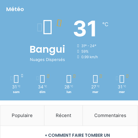
Météo
31
℃
Bangui
31º - 24º
59%
0.99 km/h
Nuages Dispersés
31
34
28
27
31
℃
℃
℃
℃
℃
sam
dim
lun
mar
mer
Populaire
Récent
Commentaires
« COMMENT FAIRE TOMBER UN