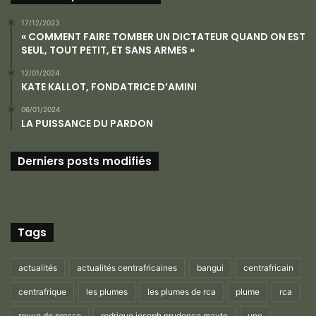
17/12/2023
« COMMENT FAIRE TOMBER UN DICTATEUR QUAND ON EST
SEUL, TOUT PETIT, ET SANS ARMES »
12/01/2024
KATE KALLOT, FONDATRICE D’AMINI
06/01/2024
LA PUISSANCE DU PARDON
Derniers posts modifiés
Tags
actualités
actualités centrafricaines
bangui
centrafricain
centrafrique
les plumes
les plumes de rca
plume
rca
revue de presse
rodrigue joseph prudence mayte
une