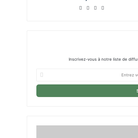
Website
Facebook
Linkedin
YouTube
Inscrivez-vous à notre liste de diffu
Entrez
votre
adresse
Email