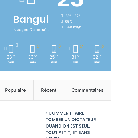
Bangui
23º - 22º
95%
1.48 km/h
Nuages Dispersés
23
33
25
31
32
℃
℃
℃
℃
℃
ven
sam
dim
lun
mar
Populaire
Récent
Commentaires
« COMMENT FAIRE
TOMBER UN DICTATEUR
QUAND ON EST SEUL,
TOUT PETIT, ET SANS