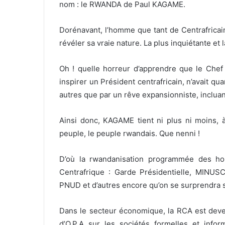
nom : le RWANDA de Paul KAGAME.
Dorénavant, l’homme que tant de Centrafricain
révéler sa vraie nature. La plus inquiétante et la
Oh ! quelle horreur d’apprendre que le Chef d
inspirer un Président centrafricain, n’avait qu
autres que par un rêve expansionniste, incluan
Ainsi donc, KAGAME tient ni plus ni moins, à
peuple, le peuple rwandais. Que nenni !
D’où la rwandanisation programmée des ho
Centrafrique : Garde Présidentielle, MINUSC
PNUD et d’autres encore qu’on se surprendra s
Dans le secteur économique, la RCA est dev
d’O.P.A sur les sociétés formelles et info