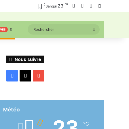
℃
Facebook
X
YouTube
23
Connexion
Bangui
Rechercher
IVES
Nous suivre
Facebook
X
YouTube
Météo
23
℃