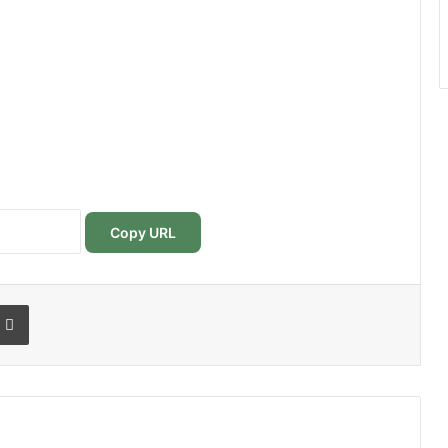
Copy URL
r
r email
Imprimer