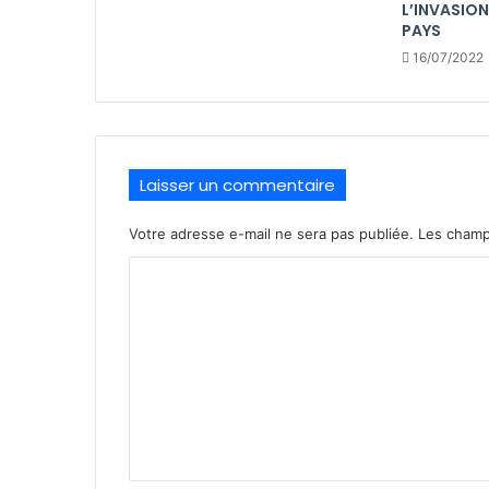
L’INVASION
PAYS
16/07/2022
Laisser un commentaire
Votre adresse e-mail ne sera pas publiée.
Les champ
C
o
m
m
e
n
t