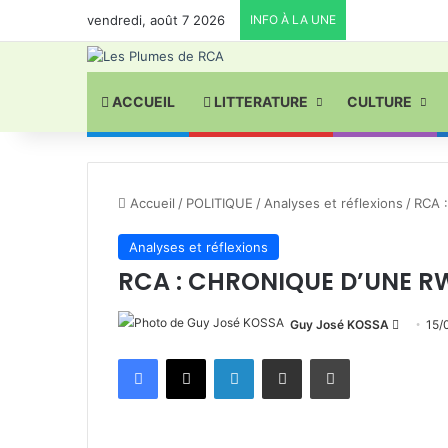
vendredi, août 7 2026
INFO À LA UNE
ACCUEIL
LITTERATURE
CULTURE
Accueil
/
POLITIQUE
/
Analyses et réflexions
/
RCA 
Analyses et réflexions
RCA : CHRONIQUE D’UNE 
Envoyer
Guy José KOSSA
15/
un
Facebook
X
Linkedin
Partager par email
Imprimer
courriel