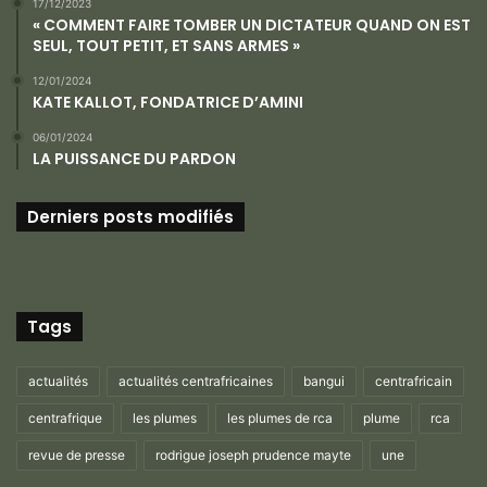
17/12/2023
« COMMENT FAIRE TOMBER UN DICTATEUR QUAND ON EST
SEUL, TOUT PETIT, ET SANS ARMES »
12/01/2024
KATE KALLOT, FONDATRICE D’AMINI
06/01/2024
LA PUISSANCE DU PARDON
Derniers posts modifiés
Tags
actualités
actualités centrafricaines
bangui
centrafricain
centrafrique
les plumes
les plumes de rca
plume
rca
revue de presse
rodrigue joseph prudence mayte
une