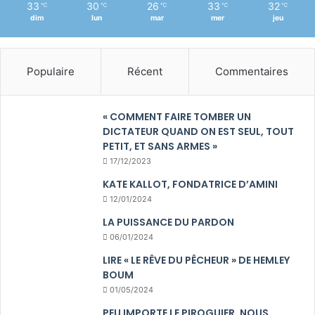
33
30
26
33
32
℃
℃
℃
℃
℃
dim
lun
mar
mer
jeu
Populaire
Récent
Commentaires
« COMMENT FAIRE TOMBER UN
DICTATEUR QUAND ON EST SEUL, TOUT
PETIT, ET SANS ARMES »
17/12/2023
KATE KALLOT, FONDATRICE D’AMINI
12/01/2024
LA PUISSANCE DU PARDON
06/01/2024
LIRE « LE RÊVE DU PÊCHEUR » DE HEMLEY
BOUM
01/05/2024
PEU IMPORTE LE PIROGUIER, NOUS