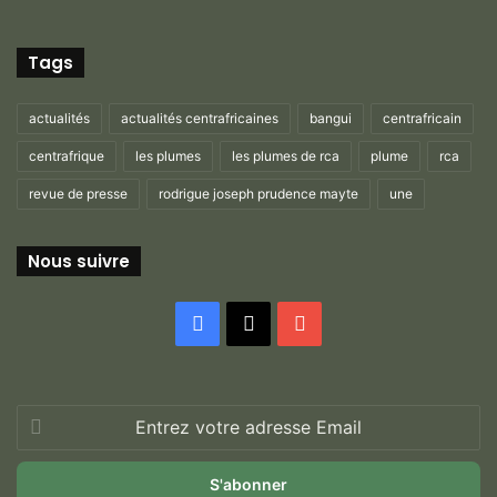
Tags
actualités
actualités centrafricaines
bangui
centrafricain
centrafrique
les plumes
les plumes de rca
plume
rca
revue de presse
rodrigue joseph prudence mayte
une
Nous suivre
Facebook
X
YouTube
Entrez
votre
adresse
Email