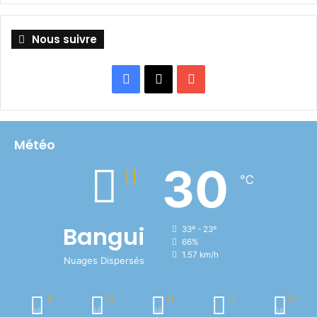
Nous suivre
Facebook
X
YouTube
Météo
30
℃
Bangui
33º - 23º
66%
1.57 km/h
Nuages Dispersés