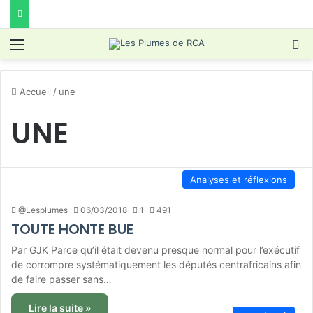
Menu
R
Accueil
/
une
UNE
Analyses et réflexions
@Lesplumes
06/03/2018
1
491
TOUTE HONTE BUE
Par GJK Parce qu’il était devenu presque normal pour l’exécutif
de corrompre systématiquement les députés centrafricains afin
de faire passer sans…
Lire la suite »