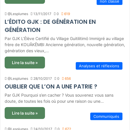
non classé
@Lesplumes
13/11/2017
0
619
L’ÉDITO GJK : DE GÉNÉRATION EN
GÉNÉRATION
Par GJK L’Élève Certifié du Village Guitilitimö Immigré au village
frère de KOUÂKÊMBI Ancienne génération, nouvelle génération,
génération des vieux,…
Lire la suite »
Analyses et réflexions
@Lesplumes
28/10/2017
0
656
OUBLIER QUE L’ON A UNE PATRIE ?
Par GJK Pourquoi s’en cacher ? Vous souvenez vous sans
doute, de toutes les fois où pour une raison ou une…
Lire la suite »
Communiqués
@Lesplumes
24/10/2017
0
672