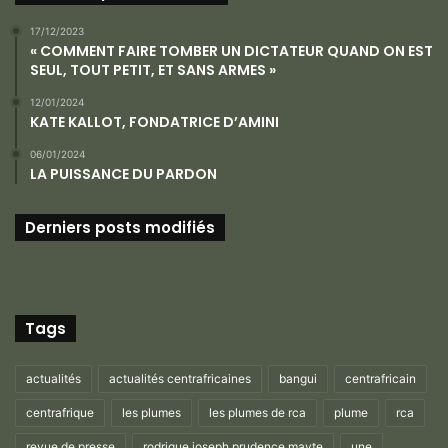
17/12/2023
« COMMENT FAIRE TOMBER UN DICTATEUR QUAND ON EST
SEUL, TOUT PETIT, ET SANS ARMES »
12/01/2024
KATE KALLOT, FONDATRICE D’AMINI
06/01/2024
LA PUISSANCE DU PARDON
Derniers posts modifiés
Tags
actualités
actualités centrafricaines
bangui
centrafricain
centrafrique
les plumes
les plumes de rca
plume
rca
revue de presse
rodrigue joseph prudence mayte
une