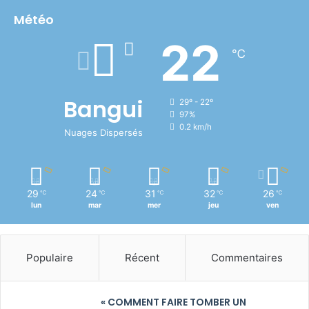
Météo
22
℃
Bangui
29º - 22º
97%
0.2 km/h
Nuages Dispersés
29
24
31
32
26
℃
℃
℃
℃
℃
lun
mar
mer
jeu
ven
Populaire
Récent
Commentaires
« COMMENT FAIRE TOMBER UN