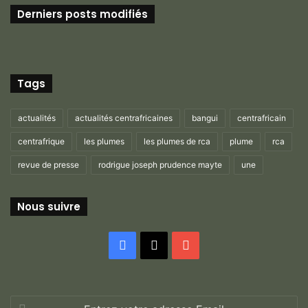
Derniers posts modifiés
Tags
actualités
actualités centrafricaines
bangui
centrafricain
centrafrique
les plumes
les plumes de rca
plume
rca
revue de presse
rodrigue joseph prudence mayte
une
Nous suivre
Facebook
X
YouTube
Entrez