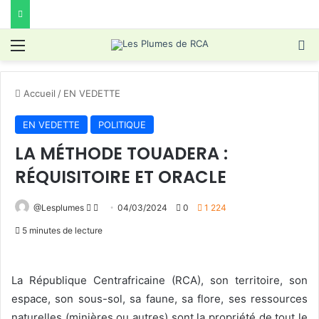
Menu
R
Accueil
/
EN VEDETTE
EN VEDETTE
POLITIQUE
LA MÉTHODE TOUADERA :
RÉQUISITOIRE ET ORACLE
Follow
Envoyer
@Lesplumes
04/03/2024
0
1 224
on
un
5 minutes de lecture
X
courriel
La République Centrafricaine (RCA), son territoire, son
espace, son sous-sol, sa faune, sa flore, ses ressources
naturelles (minières ou autres) sont la propriété de tout le