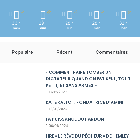
33
29
28
28
32
℃
℃
℃
℃
℃
sam
dim
lun
mar
mer
Populaire
Récent
Commentaires
« COMMENT FAIRE TOMBER UN
DICTATEUR QUAND ON EST SEUL, TOUT
PETIT, ET SANS ARMES »
17/12/2023
KATE KALLOT, FONDATRICE D’AMINI
12/01/2024
LA PUISSANCE DU PARDON
06/01/2024
LIRE « LE RÊVE DU PÊCHEUR » DE HEMLEY