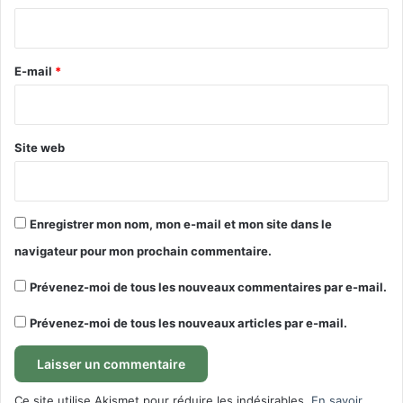
i
r
e
E-mail
*
*
Site web
Enregistrer mon nom, mon e-mail et mon site dans le
navigateur pour mon prochain commentaire.
Prévenez-moi de tous les nouveaux commentaires par e-mail.
Prévenez-moi de tous les nouveaux articles par e-mail.
Ce site utilise Akismet pour réduire les indésirables.
En savoir