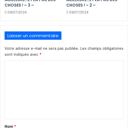
CHOSES ! – 3 –
CHOSES ! – 2 –
09/07/2024
09/07/2024
Laisser un commentaire
Votre adresse e-mail ne sera pas publiée.
Les champs obligatoires
sont indiqués avec
*
C
o
m
m
e
n
t
a
Nom
*