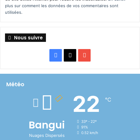
plus sur comment les données de vos commentaires sont
utilisées
.
Nous suivre
Facebook
X
YouTube
Météo
22
℃
Bangui
33º - 22º
91%
0.52 km/h
Nuages Dispersés