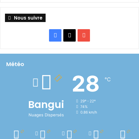
Nous suivre
Facebook
X
YouTube
Météo
28
℃
Bangui
29º - 22º
74%
0.86 km/h
Nuages Dispersés