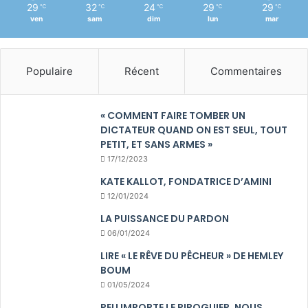
29
32
24
29
29
℃
℃
℃
℃
℃
ven
sam
dim
lun
mar
Populaire
Récent
Commentaires
« COMMENT FAIRE TOMBER UN
DICTATEUR QUAND ON EST SEUL, TOUT
PETIT, ET SANS ARMES »
17/12/2023
KATE KALLOT, FONDATRICE D’AMINI
12/01/2024
LA PUISSANCE DU PARDON
06/01/2024
LIRE « LE RÊVE DU PÊCHEUR » DE HEMLEY
BOUM
01/05/2024
PEU IMPORTE LE PIROGUIER, NOUS