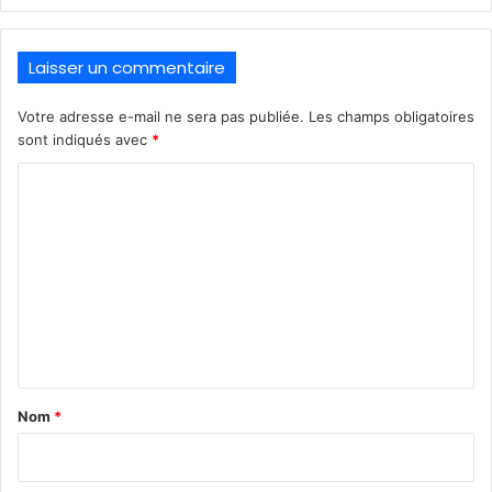
Laisser un commentaire
Votre adresse e-mail ne sera pas publiée.
Les champs obligatoires
sont indiqués avec
*
C
o
m
m
e
n
t
a
Nom
*
i
r