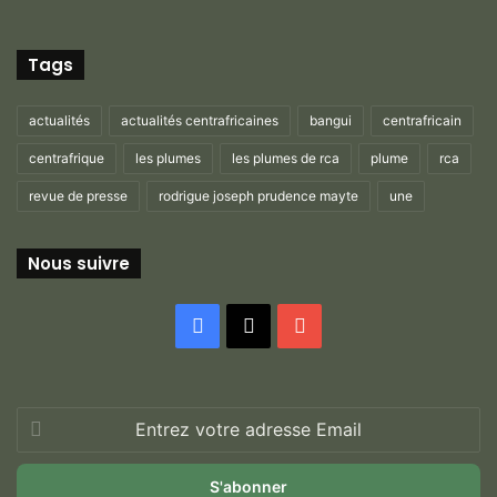
Tags
actualités
actualités centrafricaines
bangui
centrafricain
centrafrique
les plumes
les plumes de rca
plume
rca
revue de presse
rodrigue joseph prudence mayte
une
Nous suivre
Facebook
X
YouTube
Entrez
votre
adresse
Email