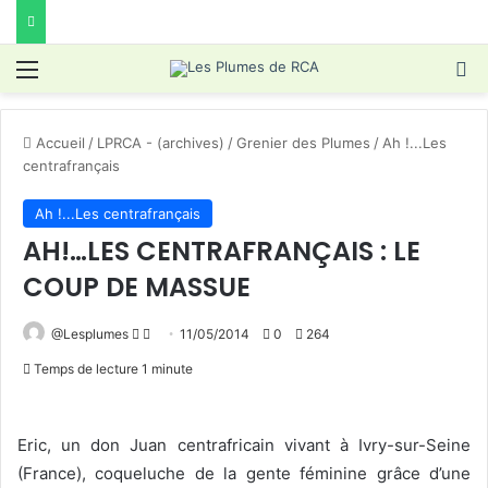
Menu
R
Accueil
/
LPRCA - (archives)
/
Grenier des Plumes
/
Ah !...Les
centrafrançais
Ah !...Les centrafrançais
AH!…LES CENTRAFRANÇAIS : LE
COUP DE MASSUE
Follow
Envoyer
@Lesplumes
11/05/2014
0
264
on
un
Temps de lecture 1 minute
X
courriel
Eric, un don Juan centrafricain vivant à Ivry-sur-Seine
(France), coqueluche de la gente féminine grâce d’une