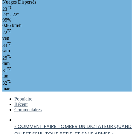
Nuages Dispersés
℃
23
23º - 22º
95%
0.86 km/h
℃
22
ven
℃
33
sam
℃
25
dim
℃
31
lun
℃
32
mar
Populaire
Récent
Commentaires
« COMMENT FAIRE TOMBER UN DICTATEUR QUAND
ON EST SEUL, TOUT PETIT, ET SANS ARMES »