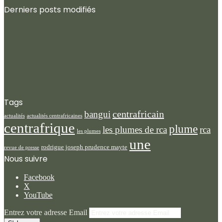
Derniers posts modifiés
Tags
centrafricain
bangui
actualités centrafricaines
actualités
centrafrique
plume
les plumes de rca
rca
les plumes
une
rodrigue joseph prudence mayte
revue de presse
Nous suivre
Facebook
X
YouTube
Entrez votre adresse Email