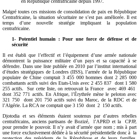
en République centrafricaine depuis 1997.
Malgré toutes ces missions de consolidation de paix en République
Centrafricaine, la situation sécuritaire ne s’est pas améliorée. Il est
temps d’une nouvelle stratégie impliquant la population
centrafricaine.
1- Potentiel humain : Pour une force de défense et de
sécurité
Il est établi que l’effectif et l’équipement d’une armée nationale
démontrent la puissance militaire d’un pays et sa capacité à se
défendre. Dans une liste publiée en 2010 par l’institut international
d’études stratégiques de Londres (IISS), l’armée de la République
populaire de Chine comptait 3 455 000 hommes dont 2 285 000
combattants actifs suivi des Etats-Unis avec 2 455 837 dont 1 580
255 actifs. Sur cette liste, on retrouvait la France avec 469 461
dont 352 771 actifs. En Afrique, l’Érythrée mène le peloton avec
321 750 dont 201 750 actifs suivi du Maroc, de la RDC et de
l’Algérie. La RCA ne comptait que 3 150 dont 2 150 actifs.
Djotodia et ses éléments étaient soutenus par d’autres rebelles
centrafricains, anciens partisans de Bozizé, l’APRD et la CPJP,
pour prendre le pouvoir. Il n’y avait d’armée que nom ; mis à part
une force exclusivement dédiée à la sécurité présidentielle donc à la
protection des présidents de la République et de leurs familles.