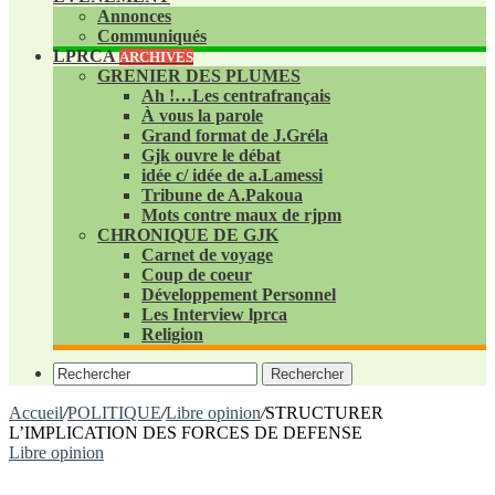
Annonces
Communiqués
LPRCA
ARCHIVES
GRENIER DES PLUMES
Ah !…Les centrafrançais
À vous la parole
Grand format de J.Gréla
Gjk ouvre le débat
idée c/ idée de a.Lamessi
Tribune de A.Pakoua
Mots contre maux de rjpm
CHRONIQUE DE GJK
Carnet de voyage
Coup de coeur
Développement Personnel
Les Interview lprca
Religion
Rechercher
Accueil
/
POLITIQUE
/
Libre opinion
/
STRUCTURER
L’IMPLICATION DES FORCES DE DEFENSE
Libre opinion