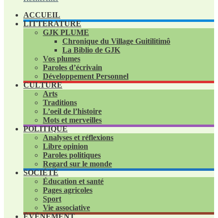
ACCUEIL
LITTERATURE
GJK PLUME
Chronique du Village Guitilitimô
La Biblio de GJK
Vos plumes
Paroles d’écrivain
Développement Personnel
CULTURE
Arts
Traditions
L’oeil de l’histoire
Mots et merveilles
POLITIQUE
Analyses et réflexions
Libre opinion
Paroles politiques
Regard sur le monde
SOCIÉTÉ
Éducation et santé
Pages agricoles
Sport
Vie associative
ÉVÈNEMENT