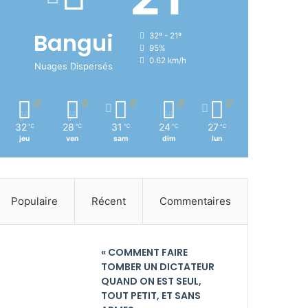
Bangui
32º - 21º
95%
0.62 km/h
Nuages Dispersés
32
28
31
24
27
℃
℃
℃
℃
℃
jeu
ven
sam
dim
lun
Populaire
Récent
Commentaires
« COMMENT FAIRE
TOMBER UN DICTATEUR
QUAND ON EST SEUL,
TOUT PETIT, ET SANS