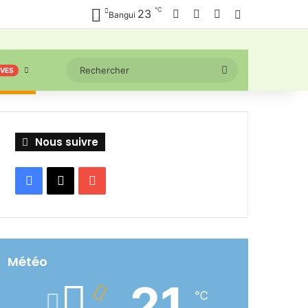
℃
Facebook
X
YouTube
23
Connexion
Bangui
Rechercher
IVES
Nous suivre
Facebook
X
YouTube
Météo
21
℃