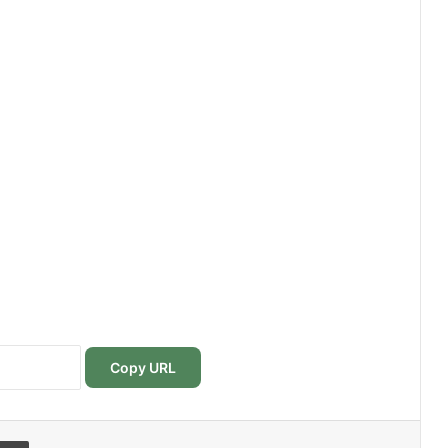
Copy URL
r
r email
Imprimer