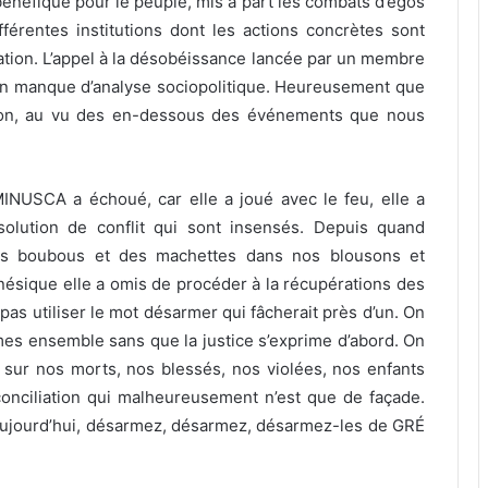
 bénéfique pour le peuple, mis à part les combats d’égos
érentes institutions dont les actions concrètes sont
ation. L’appel à la désobéissance lancée par un membre
d’un manque d’analyse sociopolitique. Heureusement que
ssion, au vu des en-dessous des événements que nous
INUSCA a échoué, car elle a joué avec le feu, elle a
olution de conflit qui sont insensés. Depuis quand
les boubous et des machettes dans nos blousons et
mnésique elle a omis de procéder à la récupérations des
as utiliser le mot désarmer qui fâcherait près d’un. On
imes ensemble sans que la justice s’exprime d’abord. On
t sur nos morts, nos blessés, nos violées, nos enfants
onciliation qui malheureusement n’est que de façade.
 aujourd’hui, désarmez, désarmez, désarmez-les de GRÉ