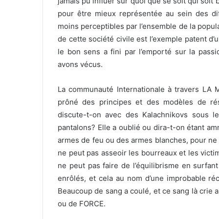
jamais pu influer sur quoi que se soit qui soit
pour être mieux représentée au sein des diff
moins perceptibles par l’ensemble de la popul
de cette société civile est l’exemple patent 
le bon sens a fini par l’emporté sur la pa
avons vécus.
La communauté Internationale à travers LA M
prôné des principes et des modèles de rés
discute-t-on avec des Kalachnikovs sous 
pantalons? Elle a oublié ou dira-t-on étant a
armes de feu ou des armes blanches, pour ne p
ne peut pas asseoir les bourreaux et les vict
ne peut pas faire de l’équilibrisme en surfan
enrôlés, et cela au nom d’une improbable réc
Beaucoup de sang a coulé, et ce sang là crie
ou de FORCE.