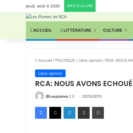
jeudi, août 6 2026
INFO À LA UNE
ACCUEIL
LITTERATURE
CULTURE
Accueil
/
POLITIQUE
/
Libre opinion
/
RCA: NOUS A
Libre opinion
RCA: NOUS AVONS ECHOUÉ
Follow
Envoyer
@Lesplumes
02/10/2015
on
un
Facebook
X
Linkedin
Partager par email
Imprimer
X
courriel