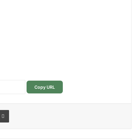
Copy URL
r
r email
Imprimer