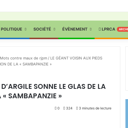
POLITIQUE
SOCIÉTÉ
ÉVÈNEMENT
LPRCA
ARCH
Mots contre maux de rjpm
/
LE GÉANT VOISIN AUX PIEDS
ION DE LA « SAMBAPANZIE »
 D’ARGILE SONNE LE GLAS DE LA
A « SAMBAPANZIE »
0
324
3 minutes de lecture