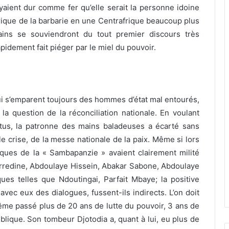
oyaient dur comme fer qu’elle serait la personne idoine
frique de la barbarie en une Centrafrique beaucoup plus
cains se souviendront du tout premier discours très
pidement fait piéger par le miel du pouvoir.
ui s’emparent toujours des hommes d’état mal entourés,
la question de la réconciliation nationale. En voulant
tus, la patronne des mains baladeuses a écarté sans
lle crise, de la messe nationale de la paix. Même si lors
ques de la « Sambapanzie » avaient clairement milité
ourredine, Abdoulaye Hissein, Abakar Sabone, Abdoulaye
ques telles que Ndoutingai, Parfait Mbaye; la positive
vec eux des dialogues, fussent-ils indirects. L’on doit
même passé plus de 20 ans de lutte du pouvoir, 3 ans de
blique. Son tombeur Djotodia a, quant à lui, eu plus de