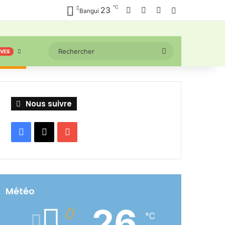
℃
Facebook
X
YouTube
23
Connexion
Bangui
Rechercher
IVES
Nous suivre
Facebook
X
YouTube
Météo
26
℃