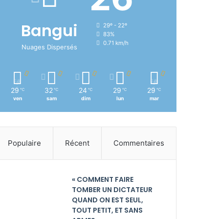
Bangui
29º - 22º
83%
0.71 km/h
Nuages Dispersés
29
32
24
29
29
℃
℃
℃
℃
℃
ven
sam
dim
lun
mar
Populaire
Récent
Commentaires
« COMMENT FAIRE
TOMBER UN DICTATEUR
QUAND ON EST SEUL,
TOUT PETIT, ET SANS