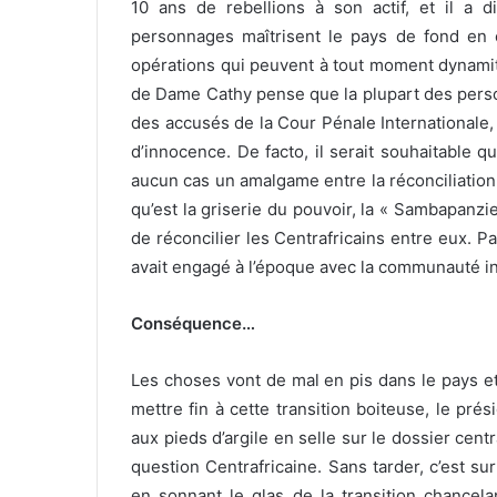
10 ans de rebellions à son actif, et il a
personnages maîtrisent le pays de fond en 
opérations qui peuvent à tout moment dynamit
de Dame Cathy pense que la plupart des perso
des accusés de la Cour Pénale Internationale, 
d’innocence. De facto, il serait souhaitable q
aucun cas un amalgame entre la réconciliation 
qu’est la griserie du pouvoir, la « Sambapanzi
de réconcilier les Centrafricains entre eux. Pa
avait engagé à l’époque avec la communauté in
Conséquence…
Les choses vont de mal en pis dans le pays et 
mettre fin à cette transition boiteuse, le pré
aux pieds d’argile en selle sur le dossier centr
question Centrafricaine. Sans tarder, c’est sur
en sonnant le glas de la transition chancela