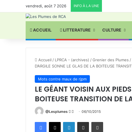
vendredi, août 7 2026
INFO À LA UNE
ACCUEIL
LITTERATURE
CULTURE
Accueil
/
LPRCA - (archives)
/
Grenier des Plumes
/
D’ARGILE SONNE LE GLAS DE LA BOITEUSE TRANSIT
Mots contre maux de rjpm
LE GÉANT VOISIN AUX PIEDS
BOITEUSE TRANSITION DE L
Follow
Envoyer
@Lesplumes
06/10/2015
on
un
Facebook
X
Linkedin
Partager par email
Imprimer
X
courriel