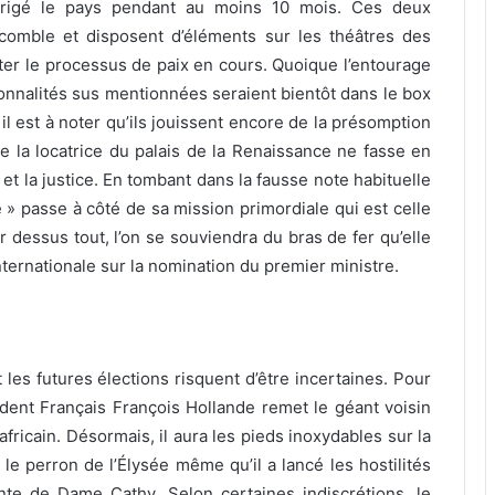
 dirigé le pays pendant au moins 10 mois. Ces deux
comble et disposent d’éléments sur les théâtres des
er le processus de paix en cours. Quoique l’entourage
nnalités sus mentionnées seraient bientôt dans le box
il est à noter qu’ils jouissent encore de la présomption
ue la locatrice du palais de la Renaissance ne fasse en
et la justice. En tombant dans la fausse note habituelle
e » passe à côté de sa mission primordiale qui est celle
r dessus tout, l’on se souviendra du bras de fer qu’elle
ternationale sur la nomination du premier ministre.
les futures élections risquent d’être incertaines. Pour
sident Français François Hollande remet le géant voisin
africain. Désormais, il aura les pieds inoxydables sur la
 le perron de l’Élysée même qu’il a lancé les hostilités
nte de Dame Cathy. Selon certaines indiscrétions, le