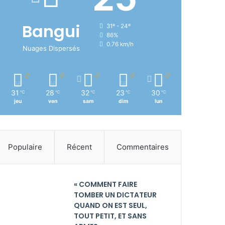
Bangui
31º - 24º
86%
0.76 km/h
Nuages Dispersés
31
28
32
23
30
℃
℃
℃
℃
℃
jeu
ven
sam
dim
lun
Populaire
Récent
Commentaires
« COMMENT FAIRE
TOMBER UN DICTATEUR
QUAND ON EST SEUL,
TOUT PETIT, ET SANS