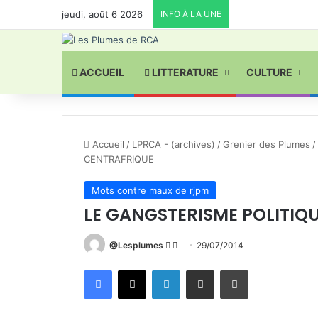
jeudi, août 6 2026
INFO À LA UNE
ACCUEIL
LITTERATURE
CULTURE
Accueil
/
LPRCA - (archives)
/
Grenier des Plumes
/
CENTRAFRIQUE
Mots contre maux de rjpm
LE GANGSTERISME POLITIQ
Follow
Envoyer
@Lesplumes
29/07/2014
on
un
Facebook
X
Linkedin
Partager par email
Imprimer
X
courriel