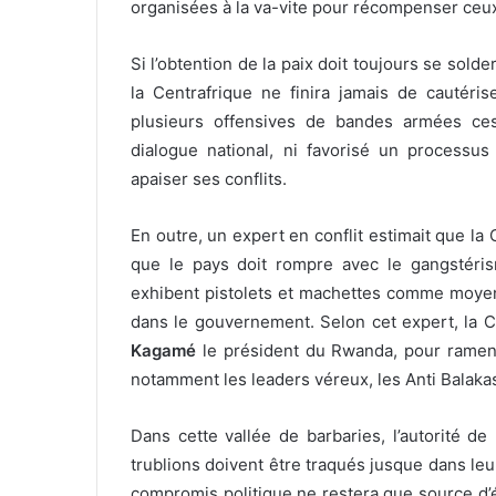
organisées à la va-vite pour récompenser ceux 
Si l’obtention de la paix doit toujours se solde
la Centrafrique ne finira jamais de cautér
plusieurs offensives de bandes armées ces
dialogue national, ni favorisé un processu
apaiser ses conflits.
En outre, un expert en conflit estimait que la C
que le pays doit rompre avec le gangstérisme
exhibent pistolets et machettes comme moyen
dans le gouvernement. Selon cet expert, la C
Kagamé
le président du Rwanda, pour ramener 
notamment les leaders véreux, les Anti Balakas
Dans cette vallée de barbaries, l’autorité de 
trublions doivent être traqués jusque dans le
compromis politique ne restera que source d’é