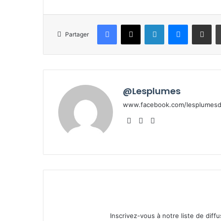
Facebook
X
Linkedin
Messenge
Partager pa
Partager
@Lesplumes
www.facebook.com/lesplumesde
Website
Facebook
X
Inscrivez-vous à notre liste de diffu