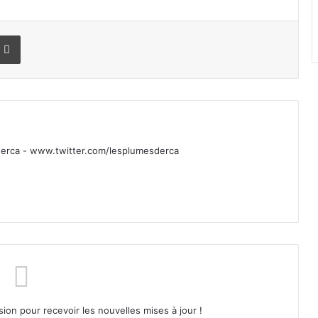
r
r email
Imprimer
rca - www.twitter.com/lesplumesderca
sion pour recevoir les nouvelles mises à jour !