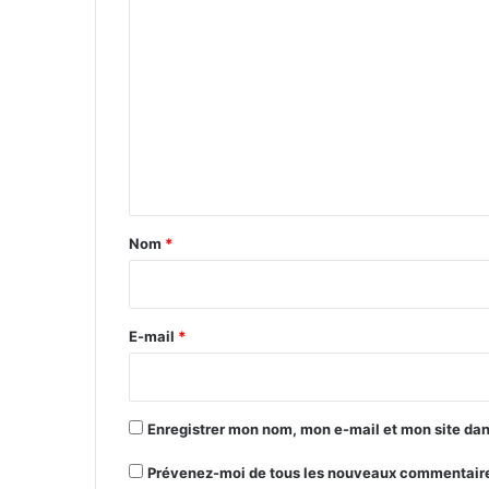
C
o
m
m
e
n
t
a
Nom
*
i
r
e
E-mail
*
*
Enregistrer mon nom, mon e-mail et mon site da
Prévenez-moi de tous les nouveaux commentaire