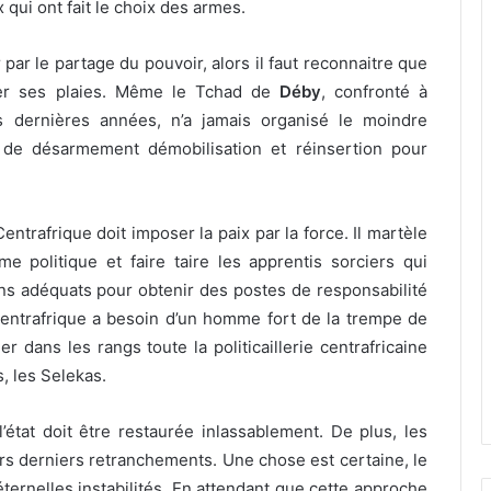
qui ont fait le choix des armes.
r par le partage du pouvoir, alors il faut reconnaitre que
iser ses plaies. Même le Tchad de
Déby
, confronté à
 dernières années, n’a jamais organisé le moindre
s de désarmement démobilisation et réinsertion pour
entrafrique doit imposer la paix par la force. Il martèle
 politique et faire taire les apprentis sorciers qui
s adéquats pour obtenir des postes de responsabilité
entrafrique a besoin d’un homme fort de la trempe de
dans les rangs toute la politicaillerie centrafricaine
, les Selekas.
l’état doit être restaurée inlassablement. De plus, les
urs derniers retranchements. Une chose est certaine, le
ternelles instabilités. En attendant que cette approche