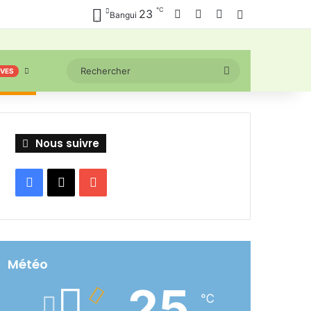
℃
Facebook
X
YouTube
23
Connexion
Bangui
Rechercher
IVES
Nous suivre
Facebook
X
YouTube
Météo
25
℃