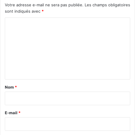
Votre adresse e-mail ne sera pas publiée.
Les champs obligatoires
sont indiqués avec
*
C
o
m
m
e
n
t
a
Nom
*
i
r
e
E-mail
*
*