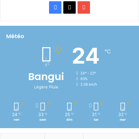
Facebook
X
YouTube
Météo
24
℃
Bangui
24º - 22º
93%
2.08 km/h
Légère Pluie
24
33
25
31
32
℃
℃
℃
℃
℃
ven
sam
dim
lun
mar