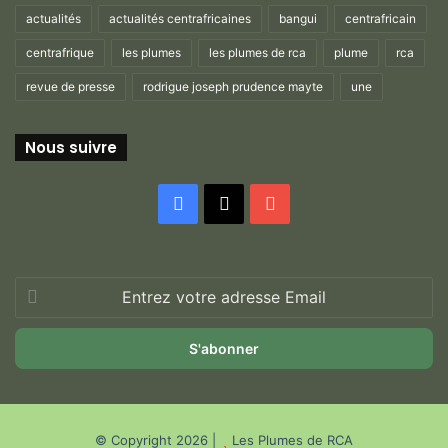
actualités
actualités centrafricaines
bangui
centrafricain
centrafrique
les plumes
les plumes de rca
plume
rca
revue de presse
rodrigue joseph prudence mayte
une
Nous suivre
Facebook
X
YouTube
Entrez
votre
adresse
Email
© Copyright 2026 |
Les Plumes de RCA