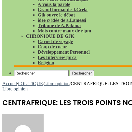
À vous la parole
Grand format de J.Gréla
Gjk ouvre le débat
idée c/ idée de a.Lamessi
Tribune de A.Pakoua
Mots contre maux de rjpm
CHRONIQUE DE GJK
Carnet de voyage
Coup de coeur
Développement Personnel
Les Interview lprca
Religion
Rechercher
Accueil
/
POLITIQUE
/
Libre opinion
/
CENTRAFRIQUE: LES TROI
Libre opinion
CENTRAFRIQUE: LES TROIS POINTS N