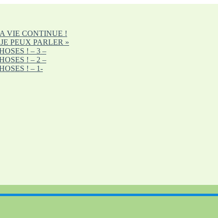
A VIE CONTINUE !
 JE PEUX PARLER »
SES ! – 3 –
SES ! – 2 –
OSES ! – 1-