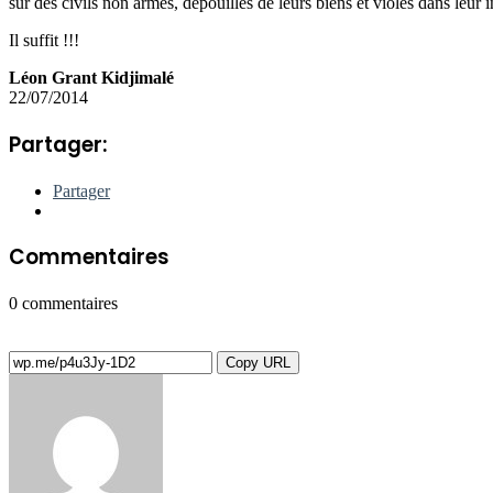
sur des civils non armés, dépouillés de leurs biens et violés dans leur 
Il suffit !!!
Léon Grant Kidjimalé
22/07/2014
Partager:
Partager
Commentaires
0
commentaires
Copy URL