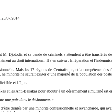
l
23/07/2014
 M. Djotodia et sa bande de criminels s’attendent à être transférés
de
ément au droit international. Il s’en suivra , la réparation et l’indemnis
onnelle. Mais les 17 régions de Centrafrique, et la compétence des fil
ne minorité ne saurait exiger d’une majorité de la population des post
visible et laïque.
élékas et les Anti-Ballakas pour aboutir à un désarmement simultané est e
lure une paix dans le déshonneur.
»
’être dirigée par une minorité confessionnelle et revancharde, qui avai