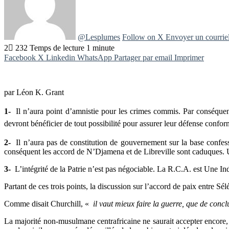
@Lesplumes
Follow on X
Envoyer un courrie
2
232
Temps de lecture 1 minute
Facebook
X
Linkedin
WhatsApp
Partager par email
Imprimer
par Léon K. Grant
1-
Il n’aura point d’amnistie pour les crimes commis. Par conséquent
devront bénéficier de tout possibilité pour assurer leur défense conform
2-
Il n’aura pas de constitution de gouvernement sur la base confessi
conséquent les accord de N’Djamena et de Libreville sont caduques. U
3-
L’intégrité de la Patrie n’est pas négociable. La R.C.A. est Une Indi
Partant de ces trois points, la discussion sur l’accord de paix entre S
Comme disait Churchill, «
il vaut mieux faire la guerre, que de conc
La majorité non-musulmane centrafricaine ne saurait accepter encore, d