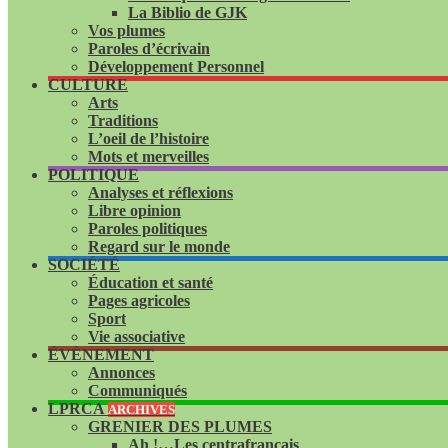
La Biblio de GJK
Vos plumes
Paroles d’écrivain
Développement Personnel
CULTURE
Arts
Traditions
L’oeil de l’histoire
Mots et merveilles
POLITIQUE
Analyses et réflexions
Libre opinion
Paroles politiques
Regard sur le monde
SOCIÉTÉ
Éducation et santé
Pages agricoles
Sport
Vie associative
ÉVÈNEMENT
Annonces
Communiqués
LPRCA
ARCHIVES
GRENIER DES PLUMES
Ah !…Les centrafrançais