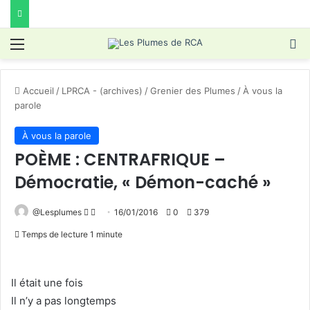
Menu
R
Accueil
/
LPRCA - (archives)
/
Grenier des Plumes
/
À vous la
parole
À vous la parole
POÈME : CENTRAFRIQUE –
Démocratie, « Démon-caché »
Follow
Envoyer
@Lesplumes
16/01/2016
0
379
on
un
Temps de lecture 1 minute
X
courriel
Il était une fois
Il n’y a pas longtemps