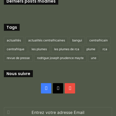
Derniers posts modifiés
Tags
actualités
actualités centrafricaines
bangui
centrafricain
centrafrique
les plumes
les plumes de rca
plume
rca
revue de presse
rodrigue joseph prudence mayte
une
Nous suivre
Facebook
X
YouTube
Entrez
votre