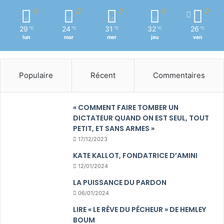
29
24
31
32
26
℃
℃
℃
℃
℃
lun
mar
mer
jeu
ven
Populaire
Récent
Commentaires
« COMMENT FAIRE TOMBER UN
DICTATEUR QUAND ON EST SEUL, TOUT
PETIT, ET SANS ARMES »
17/12/2023
KATE KALLOT, FONDATRICE D’AMINI
12/01/2024
LA PUISSANCE DU PARDON
06/01/2024
LIRE « LE RÊVE DU PÊCHEUR » DE HEMLEY
BOUM