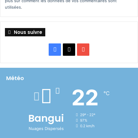
plus sur comment les données de vos commentaires sont
utilisées
.
Nous suivre
Facebook
X
YouTube
Météo
22
℃
Bangui
29º - 22º
97%
0.2 km/h
Nuages Dispersés