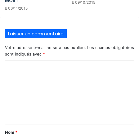
MORT
09/10/2015
06/11/2015
Laisser un commentaire
Votre adresse e-mail ne sera pas publiée.
Les champs obligatoires
sont indiqués avec
*
C
o
m
m
e
n
t
a
Nom
*