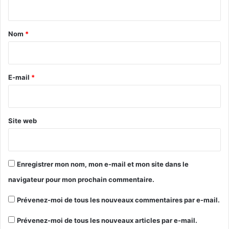
t
a
Nom
*
i
r
e
E-mail
*
*
Site web
Enregistrer mon nom, mon e-mail et mon site dans le
navigateur pour mon prochain commentaire.
Prévenez-moi de tous les nouveaux commentaires par e-mail.
Prévenez-moi de tous les nouveaux articles par e-mail.