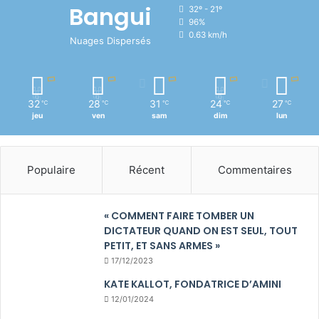
Bangui
32º - 21º
96%
0.63 km/h
Nuages Dispersés
32
28
31
24
27
℃
℃
℃
℃
℃
jeu
ven
sam
dim
lun
Populaire
Récent
Commentaires
« COMMENT FAIRE TOMBER UN
DICTATEUR QUAND ON EST SEUL, TOUT
PETIT, ET SANS ARMES »
17/12/2023
KATE KALLOT, FONDATRICE D’AMINI
12/01/2024