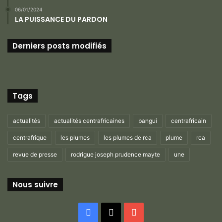
06/01/2024
LA PUISSANCE DU PARDON
Derniers posts modifiés
Tags
actualités
actualités centrafricaines
bangui
centrafricain
centrafrique
les plumes
les plumes de rca
plume
rca
revue de presse
rodrigue joseph prudence mayte
une
Nous suivre
Facebook
X
YouTube