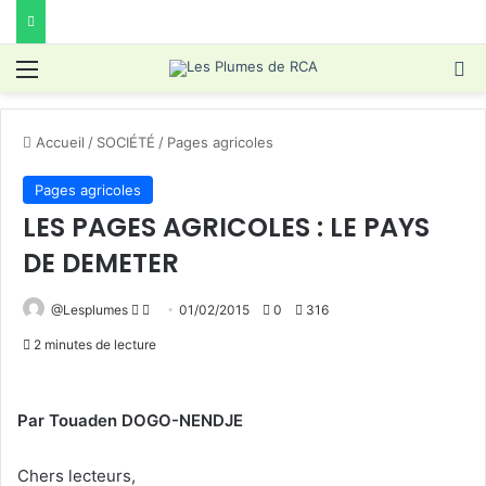
Menu
R
Accueil
/
SOCIÉTÉ
/
Pages agricoles
Pages agricoles
LES PAGES AGRICOLES : LE PAYS
DE DEMETER
Follow
Envoyer
@Lesplumes
01/02/2015
0
316
on
un
2 minutes de lecture
X
courriel
Par Touaden DOGO-NENDJE
Chers lecteurs,