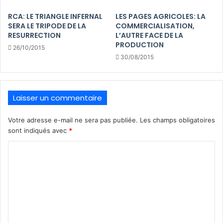
RCA: LE TRIANGLE INFERNAL
LES PAGES AGRICOLES: LA
SERA LE TRIPODE DE LA
COMMERCIALISATION,
RESURRECTION
L’AUTRE FACE DE LA
PRODUCTION
26/10/2015
30/08/2015
Laisser un commentaire
Votre adresse e-mail ne sera pas publiée.
Les champs obligatoires
sont indiqués avec
*
C
o
m
m
e
n