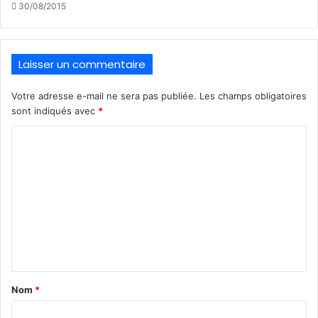
30/08/2015
Laisser un commentaire
Votre adresse e-mail ne sera pas publiée.
Les champs obligatoires
sont indiqués avec
*
C
o
m
m
e
n
t
a
Nom
*
i