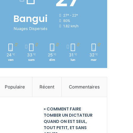
Bangui
27º - 22º
80%
1.82 km/h
Nuages Dispersés
24
33
25
31
32
℃
℃
℃
℃
℃
ven
sam
dim
lun
mar
Populaire
Récent
Commentaires
« COMMENT FAIRE
TOMBER UN DICTATEUR
QUAND ON EST SEUL,
TOUT PETIT, ET SANS