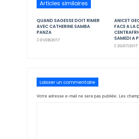
Articles similaires
QUAND SAGESSE DOIT RIMER
ANICET GE
AVEC CATHERINE SAMBA
FACE A LA
PANZA
CENTRAFRI
SAMEDI A P
01/08/2017
20/07/2017
Laisser un commentaire
Votre adresse e-mail ne sera pas publiée.
Les champ
C
o
m
m