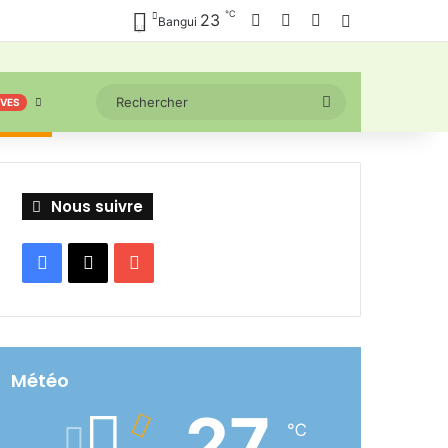
℃
Facebook
X
YouTube
23
Connexion
Bangui
Rechercher
IVES
Nous suivre
Facebook
X
YouTube
Météo
27
℃