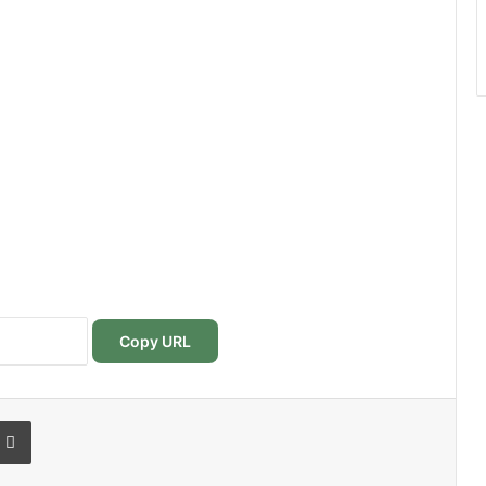
Copy URL
r
r email
Imprimer