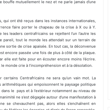
 se bouffe mutuellement le nez et ne parle jamais d’une
s, qui ont été reçus dans les instances internationales,
rrence faire porter le chapeau de la crise à X ou à Y.
es leaders centrafricains se rejettent l’un l’autre les
 pareil, tout le monde les attendait sur un terrain de
une sortie de crise apaisée. En tout cas, la déconvenue
e est encore passée une fois de plus à côté de la plaque.
car elle est faite pour en écouter encore moins l’écrire.
t le monde crie à l’incompréhension et à la désolation.
ar certains Centrafricains ne sera qu’un vain mot. La
es arithmétiques qui empoisonnent le paysage politique
s dans le pays et à l’extérieur notamment au niveau de
unanimité ne s’est dégagée autour d’une manifestation à
s ne se chevauchent pas, alors elles s’enchaînent en
 de fédérer les énergies et d’agir de façon concertée,