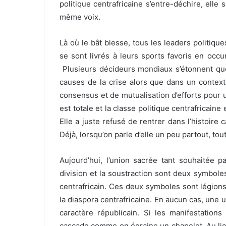
politique centrafricaine s’entre-déchire, elle
même voix.
Là où le bât blesse, tous les leaders politique
se sont livrés à leurs sports favoris en occu
Plusieurs décideurs mondiaux s’étonnent que l
causes de la crise alors que dans un contexte
consensus et de mutualisation d’efforts pour 
est totale et la classe politique centrafricain
Elle a juste refusé de rentrer dans l’histoire 
Déjà, lorsqu’on parle d’elle un peu partout, tou
Aujourd’hui, l’union sacrée tant souhaitée p
division et la soustraction sont deux symbol
centrafricain. Ces deux symboles sont légion
la diaspora centrafricaine. En aucun cas, une 
caractère républicain. Si les manifestation
cascade comme on égraine un chapelet. Au lieu