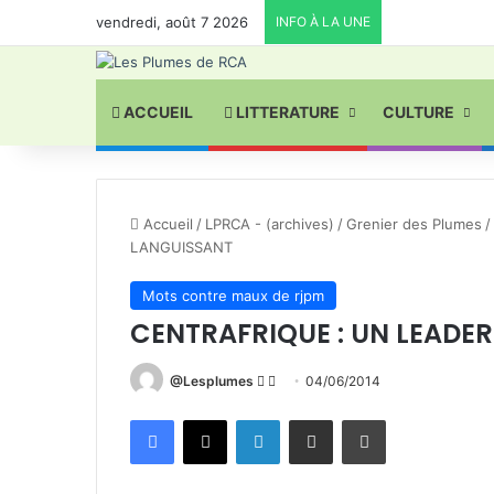
vendredi, août 7 2026
INFO À LA UNE
ACCUEIL
LITTERATURE
CULTURE
Accueil
/
LPRCA - (archives)
/
Grenier des Plumes
/
LANGUISSANT
Mots contre maux de rjpm
CENTRAFRIQUE : UN LEADE
Follow
Envoyer
@Lesplumes
04/06/2014
on
un
Facebook
X
Linkedin
Partager par email
Imprimer
X
courriel