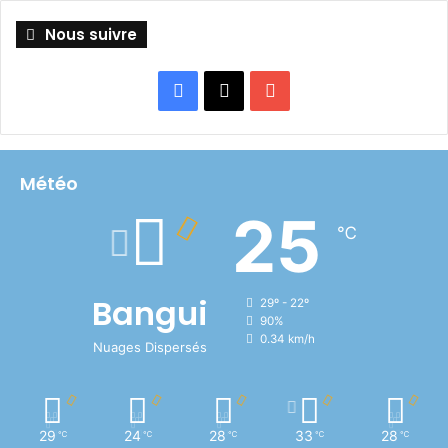
Nous suivre
Facebook
X
YouTube
Météo
25
℃
Bangui
29º - 22º
90%
0.34 km/h
Nuages Dispersés
29
24
28
33
28
℃
℃
℃
℃
℃