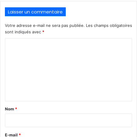
Laisser un commentaire
Votre adresse e-mail ne sera pas publiée.
Les champs obligatoires
sont indiqués avec
*
C
o
m
m
e
n
t
a
Nom
*
i
r
e
E-mail
*