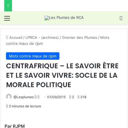
Menu
R
Accueil
/
LPRCA - (archives)
/
Grenier des Plumes
/
Mots
contre maux de rjpm
Mots contre maux de rjpm
CENTRAFRIQUE – LE SAVOIR ÊTRE
ET LE SAVOIR VIVRE: SOCLE DE LA
MORALE POLITIQUE
Follow
Envoyer
@Lesplumes
01/09/2015
2
318
on
un
2 minutes de lecture
X
courriel
Par RJPM