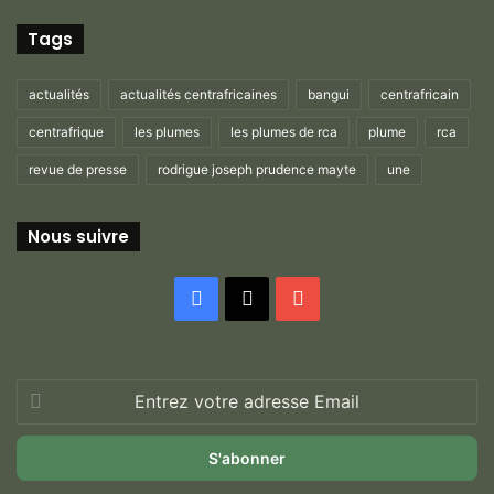
Tags
actualités
actualités centrafricaines
bangui
centrafricain
centrafrique
les plumes
les plumes de rca
plume
rca
revue de presse
rodrigue joseph prudence mayte
une
Nous suivre
Facebook
X
YouTube
Entrez
votre
adresse
Email