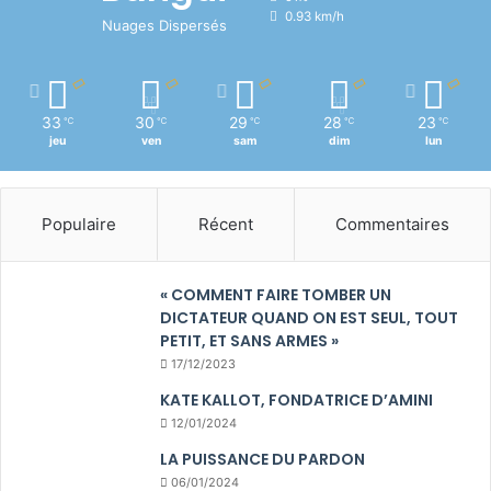
0.93 km/h
Nuages Dispersés
33
30
29
28
23
℃
℃
℃
℃
℃
jeu
ven
sam
dim
lun
Populaire
Récent
Commentaires
« COMMENT FAIRE TOMBER UN
DICTATEUR QUAND ON EST SEUL, TOUT
PETIT, ET SANS ARMES »
17/12/2023
KATE KALLOT, FONDATRICE D’AMINI
12/01/2024
LA PUISSANCE DU PARDON
06/01/2024