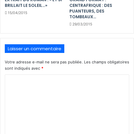
BRILLAIT LE SOLEIL…»
CENTRAFRIQUE : DES
PUANTEURS, DES
15/04/2015
TOMBEAUX…
29/03/2015
Laisser un commentaire
Votre adresse e-mail ne sera pas publiée.
Les champs obligatoires
sont indiqués avec
*
C
o
m
m
e
n
t