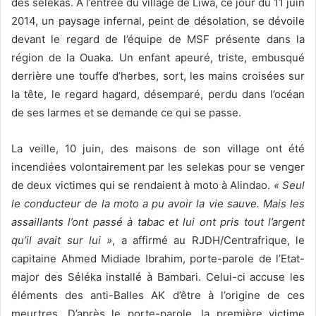
des sélékas. A l’entrée du village de Liwa, ce jour du 11 juin
2014, un paysage infernal, peint de désolation, se dévoile
devant le regard de l’équipe de MSF présente dans la
région de la Ouaka. Un enfant apeuré, triste, embusqué
derrière une touffe d’herbes, sort, les mains croisées sur
la tête, le regard hagard, désemparé, perdu dans l’océan
de ses larmes et se demande ce qui se passe.
La veille, 10 juin, des maisons de son village ont été
incendiées volontairement par les selekas pour se venger
de deux victimes qui se rendaient à moto à Alindao.
« Seul
le conducteur de la moto a pu avoir la vie sauve. Mais les
assaillants l’ont passé à tabac et lui ont pris tout l’argent
qu’il avait sur lui »
, a affirmé au RJDH/Centrafrique, le
capitaine Ahmed Midiade Ibrahim, porte-parole de l’Etat-
major des Séléka installé à Bambari. Celui-ci accuse les
éléments des anti-Balles AK d’être à l’origine de ces
meurtres. D’après le porte-parole, la première victime