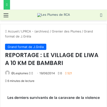
Menu
R
Accueil
/
LPRCA - (archives)
/
Grenier des Plumes
/
Grand
format de J.Gréla
Grand format de J.Gréla
REPORTAGE : LE VILLAGE DE LIWA
A 10 KM DE BAMBARI
Follow
Envoyer
@Lesplumes
19/06/2014
0
521
on
un
6 minutes de lecture
X
courriel
Les derniers survivants de la caravane de la violence