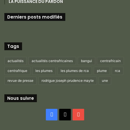
LA PUISSANCE DU PARDON
Derniers posts modifiés
Tags
actualités
actualités centrafricaines
bangui
centrafricain
centrafrique
les plumes
les plumes de rca
plume
rca
revue de presse
rodrigue joseph prudence mayte
une
Nous suivre
Facebook
X
YouTube