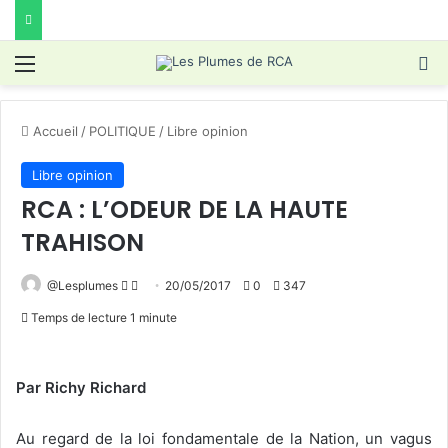
Menu
R
Accueil
/
POLITIQUE
/
Libre opinion
Libre opinion
RCA : L’ODEUR DE LA HAUTE
TRAHISON
Follow
Envoyer
@Lesplumes
20/05/2017
0
347
on
un
Temps de lecture 1 minute
X
courriel
Par Richy Richard
Au regard de la loi fondamentale de la Nation, un vagus