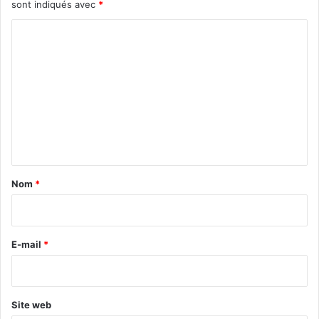
sont indiqués avec
*
C
o
m
m
e
n
t
a
Nom
*
i
r
e
E-mail
*
*
Site web