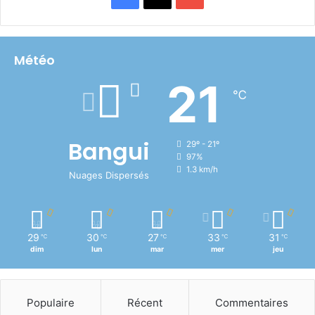
Météo
21
℃
Bangui
29º - 21º
97%
1.3 km/h
Nuages Dispersés
29
30
27
33
31
℃
℃
℃
℃
℃
dim
lun
mar
mer
jeu
Populaire
Récent
Commentaires