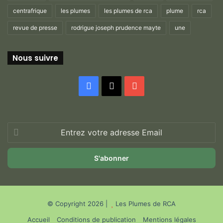
centrafrique
les plumes
les plumes de rca
plume
rca
revue de presse
rodrigue joseph prudence mayte
une
Nous suivre
Facebook
X
YouTube
Entrez
votre
adresse
Email
© Copyright 2026 |
Les Plumes de RCA
Accueil
Conditions de publication
Mentions légales