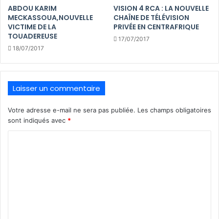
ABDOU KARIM
VISION 4 RCA : LA NOUVELLE
MECKASSOUA,NOUVELLE
CHAÎNE DE TÉLÉVISION
VICTIME DE LA
PRIVÉE EN CENTRAFRIQUE
TOUADEREUSE
17/07/2017
18/07/2017
Laisser un commentaire
Votre adresse e-mail ne sera pas publiée.
Les champs obligatoires
sont indiqués avec
*
C
o
m
m
e
n