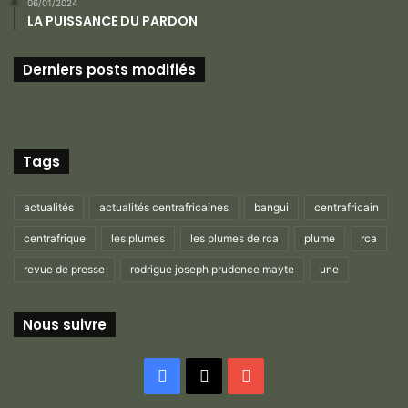
06/01/2024
LA PUISSANCE DU PARDON
Derniers posts modifiés
Tags
actualités
actualités centrafricaines
bangui
centrafricain
centrafrique
les plumes
les plumes de rca
plume
rca
revue de presse
rodrigue joseph prudence mayte
une
Nous suivre
Facebook
X
YouTube