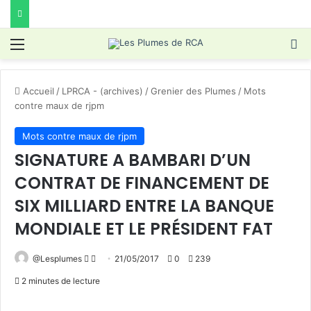
Menu
R
Accueil
/
LPRCA - (archives)
/
Grenier des Plumes
/
Mots
contre maux de rjpm
Mots contre maux de rjpm
SIGNATURE A BAMBARI D’UN
CONTRAT DE FINANCEMENT DE
SIX MILLIARD ENTRE LA BANQUE
MONDIALE ET LE PRÉSIDENT FAT
Follow
Envoyer
@Lesplumes
21/05/2017
0
239
on
un
2 minutes de lecture
X
courriel