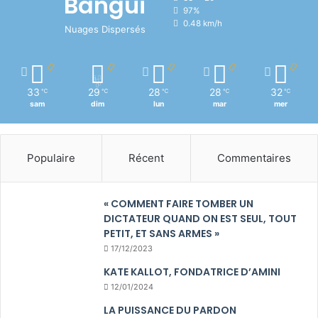
Bangui
97%
0.48 km/h
Nuages Dispersés
33
29
28
28
32
℃
℃
℃
℃
℃
sam
dim
lun
mar
mer
Populaire
Récent
Commentaires
« COMMENT FAIRE TOMBER UN
DICTATEUR QUAND ON EST SEUL, TOUT
PETIT, ET SANS ARMES »
17/12/2023
KATE KALLOT, FONDATRICE D’AMINI
12/01/2024
LA PUISSANCE DU PARDON