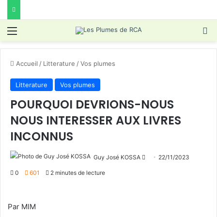
Menu
R
Accueil
/
Litterature
/
Vos plumes
Litterature
Vos plumes
POURQUOI DEVRIONS-NOUS
NOUS INTERESSER AUX LIVRES
INCONNUS
Envoyer
Guy José KOSSA
22/11/2023
un
0
601
2 minutes de lecture
courriel
Par MIM