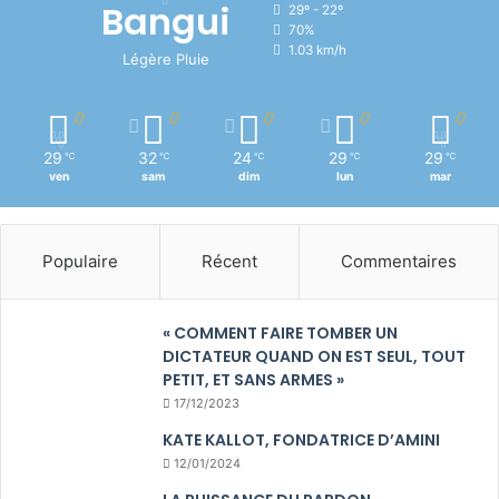
Bangui
29º - 22º
70%
1.03 km/h
Légère Pluie
29
32
24
29
29
℃
℃
℃
℃
℃
ven
sam
dim
lun
mar
Populaire
Récent
Commentaires
« COMMENT FAIRE TOMBER UN
DICTATEUR QUAND ON EST SEUL, TOUT
PETIT, ET SANS ARMES »
17/12/2023
KATE KALLOT, FONDATRICE D’AMINI
12/01/2024