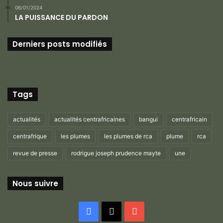
06/01/2024
LA PUISSANCE DU PARDON
Derniers posts modifiés
Tags
actualités
actualités centrafricaines
bangui
centrafricain
centrafrique
les plumes
les plumes de rca
plume
rca
revue de presse
rodrigue joseph prudence mayte
une
Nous suivre
Facebook
X
YouTube