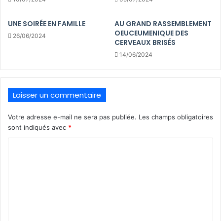
UNE SOIRÉE EN FAMILLE
AU GRAND RASSEMBLEMENT
OEUCEUMENIQUE DES
26/06/2024
CERVEAUX BRISÉS
14/06/2024
Laisser un commentaire
Votre adresse e-mail ne sera pas publiée.
Les champs obligatoires
sont indiqués avec
*
C
o
m
m
e
n