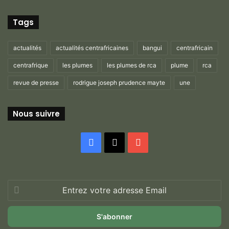
Tags
actualités
actualités centrafricaines
bangui
centrafricain
centrafrique
les plumes
les plumes de rca
plume
rca
revue de presse
rodrigue joseph prudence mayte
une
Nous suivre
Facebook
X
YouTube
Entrez
votre
adresse
Email