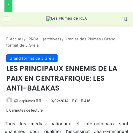
Menu
R
Accueil
/
LPRCA - (archives)
/
Grenier des Plumes
/
Grand
format de J.Gréla
Grand format de J.Gréla
LES PRINCIPAUX ENNEMIS DE LA
PAIX EN CENTRAFRIQUE: LES
ANTI-BALAKAS
Follow
Envoyer
@Lesplumes
13/02/2014
0
416
on
un
6 minutes de lecture
X
courriel
Tous les médias nationaux et internationaux sont
unanimes pour qualifier l’assassinat
Jean-Emmanuel