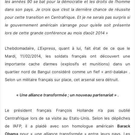
les années 90 se bat pour la démocratie et les droits de l’homme
dans son pays. Je crois que c’est la dernière chance de réussite
pour cette transition en Centrafrique. Et je ne serais pas surpris si
le gouvernement américain s’arrange pour qu’elle soit présente
lors de cette grande conférence au mois d’août 2014 »
L’hebdomadaire,
L’
Express
, quant à lui, fait état de ce que le
Mardi, 11/02/2014, les soldats français ont découvert une
importante cache d’armes (explosifs et munitions) dans un
quartier nord de Bangui considéré comme un fief «
anti-balaka
« .
Selon un militaire français sur place, cet arsenal sera détruit.
«
Une alliance transformée ; un nouveau partenariat »
.
Le président français François Hollande n’a pas oublié
Centrafrique lors de sa visite au Etats-Unis. Selon les dépêches
de l’AFP, il a plaidé avec son homologue américain
Barack
Obama
pour «
une alliance transformée
» entre leurs pays. Les