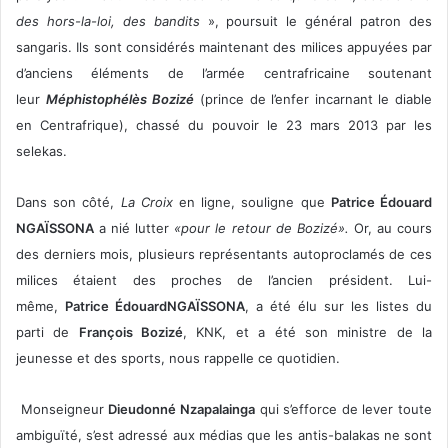
des hors-la-loi, des bandits
», poursuit le général patron des
sangaris. Ils sont considérés maintenant des milices appuyées par
d’anciens éléments de l’armée centrafricaine soutenant
leur
Méphistophélès
Bozizé
(prince de l’enfer incarnant le diable
en Centrafrique), chassé du pouvoir le 23 mars 2013 par les
selekas.
Dans son côté,
La Croix
en ligne, souligne que
Patrice Édouard
NGAÏSSONA
a nié lutter
«pour le retour de Bozizé».
Or, au cours
des derniers mois, plusieurs représentants autoproclamés de ces
milices étaient des proches de l’ancien président. Lui-
même,
Patrice Édouard
NGAÏSSONA
, a été élu sur les listes du
parti de
François Bozizé
, KNK, et a été son ministre de la
jeunesse et des sports, nous rappelle ce quotidien.
Monseigneur
Dieudonné Nzapalainga
qui s’efforce de lever toute
ambiguïté, s’est adressé aux médias que les antis-balakas ne sont