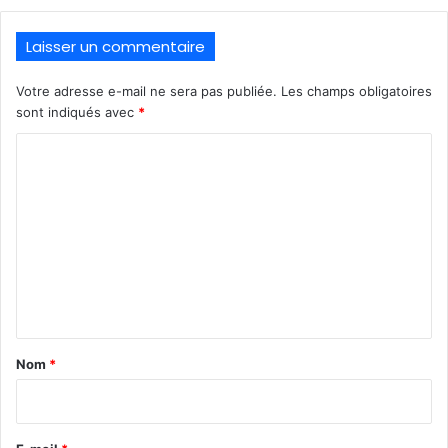
Laisser un commentaire
Votre adresse e-mail ne sera pas publiée.
Les champs obligatoires
sont indiqués avec
*
C
o
m
m
e
n
t
a
Nom
*
i
r
e