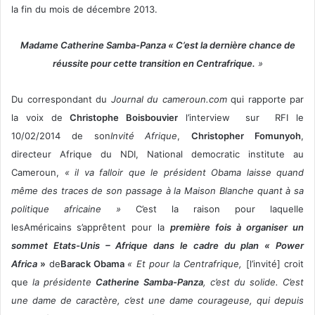
la fin du mois de décembre 2013.
Madame Catherine Samba-Panza « C’est la dernière chance de
réussite pour cette transition en Centrafrique.
»
Du correspondant du
Journal du cameroun.com
qui rapporte par
la voix de
Christophe Boisbouvier
l’interview sur RFI le
10/02/2014 de son
Invité Afrique
,
Christopher Fomunyoh
,
directeur Afrique du NDI, National democratic institute au
Cameroun,
« il va falloir que le président Obama laisse quand
même des traces de son passage à la Maison Blanche quant à sa
politique africaine »
C’est la raison pour laquelle
lesAméricains
s’apprêtent pour la
première fois à organiser un
sommet Etats-Unis – Afrique dans le cadre du plan « Power
Africa
»
de
Barack Obama
« Et pour la Centrafrique,
[l’invité] croit
que
la présidente
Catherine Samba-Panza
, c’est du solide. C’est
une dame de caractère, c’est une dame courageuse, qui depuis