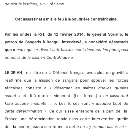
devant la justice»,
a-t-il réclamé.
Cet assassinat a mis le feu à la poudrière centrafricaine.
Par les ondes la RFI, du 12 février 2014, le général Soriano, le
patron de Sangaris à Bangui, interviewé, a considéré désormais
que
«
ceux qui se disent anti-balakas sont devenus les principaux
ennemis de la paix en Centrafrique
».
LE DRIAN
, ministre de la Défense français, avec plus de gravité a
réaffirmé que la mission de sangaris pour appuyer les forces
africaines consiste à «
désarmer les milices quelles qu’elles
soient »
et d’où qu’elles viennent.
[
Les forces]
« ne laisseront
faire aucune impunité … ».
Les forces
iront
« jusqu’au bout de
cette détermination
». Ce qui laisse entendre de la part de la
France une détermination totale dans cette intervention qu’elle
doit la mener jusqu’à son terme,
« qu’on ne s’y trompe pas »,
a-t-il