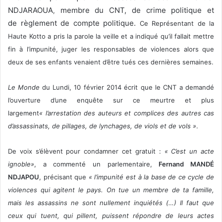
NDJARAOUA
membre du CNT, de crime politique et
,
de règlement de compte politique.
Ce Représentant de la
Haute Kotto a pris la parole la veille et a indiqué qu’il fallait mettre
fin à l’impunité, juger les responsables de violences alors que
deux de ses enfants venaient d’être tués ces dernières semaines.
Le Monde
du Lundi, 10 février 2014 écrit que le CNT a demandé
l’ouverture d’une enquête sur ce meurtre et plus
largement
« l’arrestation des auteurs et complices des autres cas
d’assassinats, de pillages, de lynchages, de viols et de vols
»
.
De voix s’élèvent pour condamner cet gratuit :
« C’est
un acte
ignoble»
, a commenté un parlementaire,
Fernand MANDÉ
NDJAPOU
, précisant que
« l’impunité est à la base de ce cycle de
violences qui agitent le pays. On tue un membre de ta famille,
mais les assassins ne sont nullement inquiétés (…) Il faut que
ceux qui tuent, qui pillent, puissent répondre de leurs actes