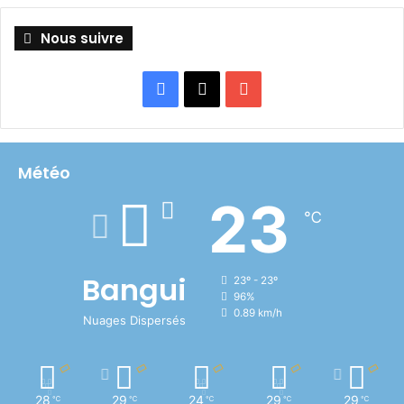
Nous suivre
Facebook
X
YouTube
Météo
23
℃
Bangui
23º - 23º
96%
0.89 km/h
Nuages Dispersés
28
29
24
29
29
℃
℃
℃
℃
℃