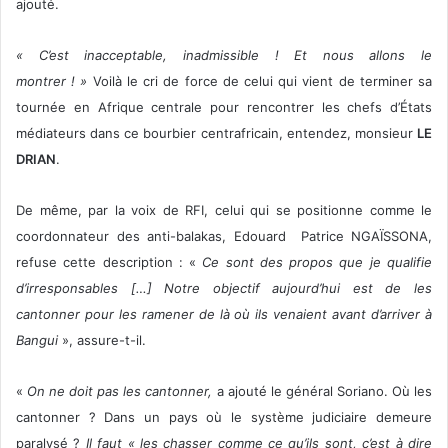
ajouté.
« C’est inacceptable, inadmissible ! Et nous allons le
montrer ! »
Voilà le cri de force de celui qui vient de terminer sa
tournée en Afrique centrale pour rencontrer les chefs d’États
médiateurs dans ce bourbier centrafricain, entendez, monsieur
LE
DRIAN
.
De même, par la voix de RFI, celui qui se positionne comme le
coordonnateur des anti-balakas, Edouard Patrice NGAÏSSONA,
refuse cette description : «
Ce sont des propos que je qualifie
d’irresponsables […] Notre objectif aujourd’hui est de les
cantonner pour les ramener de là où ils venaient avant d’arriver à
Bangui
», assure-t-il.
«
On ne doit pas les cantonner,
a ajouté le général Soriano. Où les
cantonner ? Dans un pays où le système judiciaire demeure
paralysé ?
Il faut « les chasser comme ce qu’ils sont, c’est à dire