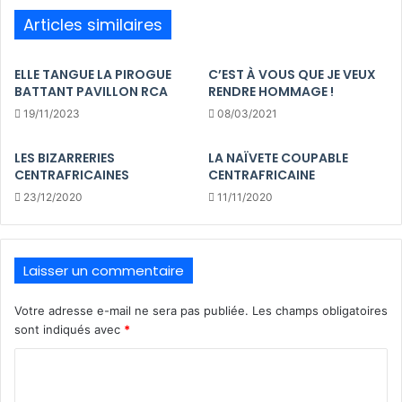
Articles similaires
ELLE TANGUE LA PIROGUE
C’EST À VOUS QUE JE VEUX
BATTANT PAVILLON RCA
RENDRE HOMMAGE !
19/11/2023
08/03/2021
LES BIZARRERIES
LA NAÏVETE COUPABLE
CENTRAFRICAINES
CENTRAFRICAINE
23/12/2020
11/11/2020
Laisser un commentaire
Votre adresse e-mail ne sera pas publiée.
Les champs obligatoires
sont indiqués avec
*
C
o