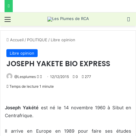
Menu
R
Accueil
/
POLITIQUE
/
Libre opinion
Libre opinion
JOSEPH YAKETE BIO EXPRESS
Follow
Envoyer
@Lesplumes
12/12/2015
0
277
on
un
Temps de lecture 1 minute
X
courriel
Joseph Yakété
est né le 14 novembre 1960 à Sibut en
Centrafrique.
Il arrive en Europe en 1989 pour faire ses études