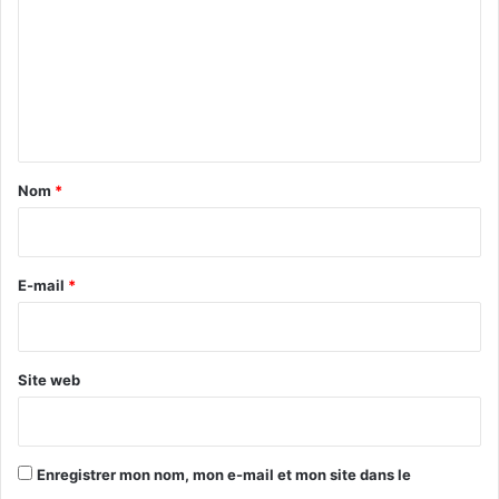
m
m
e
n
t
a
Nom
*
i
r
e
E-mail
*
*
Site web
Enregistrer mon nom, mon e-mail et mon site dans le