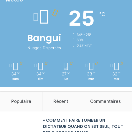
25
℃
Bangui
34º - 25º
80%
0.27 km/h
Nuages Dispersés
34
34
27
33
32
℃
℃
℃
℃
℃
sam
dim
lun
mar
mer
Populaire
Récent
Commentaires
« COMMENT FAIRE TOMBER UN
DICTATEUR QUAND ON EST SEUL, TOUT