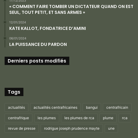
17/12/2023
« COMMENT FAIRE TOMBER UN DICTATEUR QUAND ON EST
SEUL, TOUT PETIT, ET SANS ARMES »
12/01/2024
KATE KALLOT, FONDATRICE D’AMINI
06/01/2024
LA PUISSANCE DU PARDON
Derniers posts modifiés
Tags
actualités
actualités centrafricaines
bangui
centrafricain
centrafrique
les plumes
les plumes de rca
plume
rca
revue de presse
rodrigue joseph prudence mayte
une