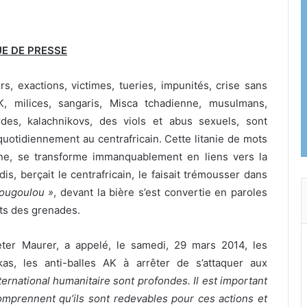
E DE PRESSE
s, exactions, victimes, tueries, impunités, crise sans
AK, milices, sangaris, Misca tchadienne, musulmans,
des, kalachnikovs, des viols et abus sexuels, sont
quotidiennement au centrafricain. Cette litanie de mots
gne, se transforme immanquablement en liens vers la
is, berçait le centrafricain, le faisait trémousser dans
ougoulou »
, devant la bière s’est convertie en paroles
ts des grenades.
eter Maurer, a appelé, le samedi, 29 mars 2014, les
kas, les anti-balles AK à arrêter de s’attaquer aux
ternational humanitaire sont profondes. Il est important
omprennent qu’ils sont redevables pour ces actions et