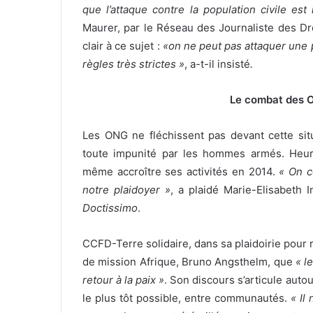
que l’attaque contre la population civile est
Maurer, par le Réseau des Journaliste des Dro
clair à ce sujet :
«on ne peut pas attaquer une pe
règles très strictes »
, a-t-il insisté
.
Le combat des O
Les ONG ne fléchissent pas devant cette situ
toute impunité par les hommes armés. Heur
même accroître ses activités en 2014.
« On c
notre plaidoyer »
, a plaidé Marie-Elisabeth 
Doctissimo
.
CCFD-Terre solidaire, dans sa plaidoirie pour 
de mission Afrique, Bruno Angsthelm, que
« l
retour à la paix »
. Son discours s’articule autou
le plus tôt possible, entre communautés.
« Il