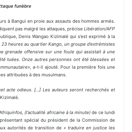
ttaque funèbre
jours à Bangui en proie aux assauts des hommes armés.
diquent pas malgré les attaques, précise
Libération/AFP
publique, Denis Wangao Kizimalé qui s’est exprimé à la
 23 heures au quartier Kango, un groupe d’extrémistes
e grenade offensive sur une foule qui assistait à une
été tuées. Onze autres personnes ont été blessées et
communautaire»,
a-t-il ajouté. Pour la première fois une
ques attribuées à des musulmans.
 acte odieux. […] Les auteurs seront recherchés et
Kizimalé.
’Afriquinfos, (l’actualité africaine à la minute)
de ce lundi
présentant spécial du président de la Commission de
ux autorités de transition de
« t
raduire en justice les