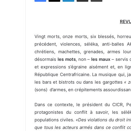
REVU
Vingt morts, onze morts, six blessés, horreur
précédent, violences, séléka
, anti-balles 
chrétiens, machettes, grenades, armes lour
désormais
les mots
, non –
les maux
– servis 
et expressions s’égraine aisément et, en li
République Centrafricaine. La musique qui, jad
les bars et bistrots ou dans les gargottes
« z
(sons) d’armes, en crépitements assourdissan
Dans ce contexte,
le président du CICR, P
protagonistes du conflit à savoir, les sélé
populations civiles.
«Des violations du droit in
que tous les acteurs armés dans ce conflit c