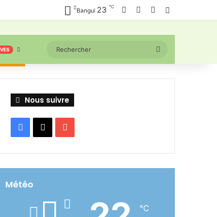
℃
Facebook
X
YouTube
23
Connexion
Bangui
Rechercher
IVES
Nous suivre
Facebook
X
YouTube
Météo
22
℃