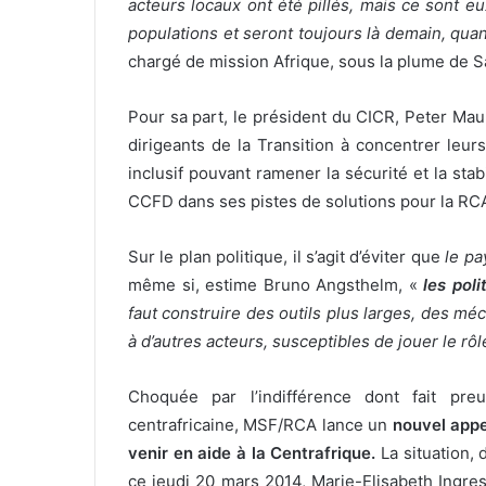
acteurs locaux ont été pillés, mais ce sont eu
populations et seront toujours là demain, quan
chargé de mission Afrique, sous la plume de 
Pour sa part,
le président du CICR, Peter Maur
dirigeants de la Transition à concentrer leur
inclusif pouvant ramener la sécurité et la sta
CCFD dans ses pistes de solutions pour la RC
Sur le plan politique, il s’agit d’éviter que
le p
même si, estime Bruno Angsthelm, «
les pol
faut construire des outils plus larges, des mé
à d’autres acteurs, susceptibles de jouer le rô
Choquée par l’indifférence dont fait pre
centrafricaine, MSF/RCA lance un
nouvel appe
venir en aide à la Centrafrique.
La situation, 
ce jeudi 20 mars 2014,
Marie-Elisabeth Ingre