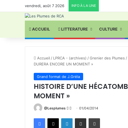
vendredi, août 7 2026
INFO À LA UNE
ACCUEIL
LITTERATURE
CULTURE
Accueil
/
LPRCA - (archives)
/
Grenier des Plumes
/
DURERA ENCORE UN MOMENT »
Grand format de J.Gréla
HISTOIRE D’UNE HÉCATOMB
MOMENT »
Follow
Envoyer
@Lesplumes
01/04/2014
on
un
Facebook
X
Linkedin
Partager par email
Imprimer
X
courriel