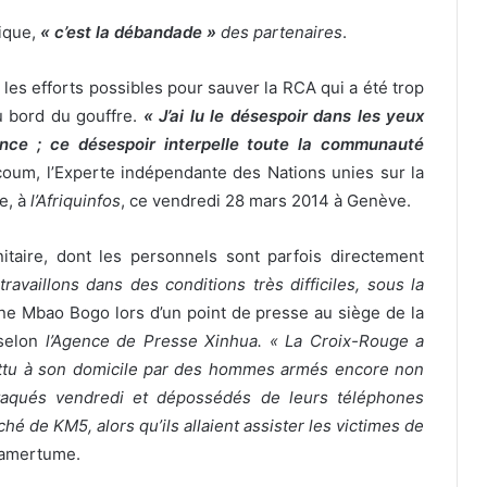
ique,
« c’est la débandade »
des partenaires
.
s les efforts possibles pour sauver la RCA qui a été trop
u bord du gouffre.
« J’ai lu le désespoir dans les yeux
ence ; ce désespoir interpelle toute la communauté
oum, l’Experte indépendante des Nations unies sur la
e, à
l’Afriquinfos
, ce vendredi 28 mars 2014 à Genève.
itaire, dont les personnels sont parfois directement
travaillons dans des conditions très difficiles, sous la
ne Mbao Bogo lors d’un point de presse au siège de la
 selon
l’Agence de Presse Xinhua. « La Croix-Rouge a
battu à son domicile par des hommes armés encore non
attaqués vendredi et dépossédés de leurs téléphones
 de KM5, alors qu’ils allaient assister les victimes de
c amertume.