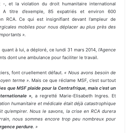
 -, et la violation du droit humanitaire international
l. A titre d’exemple, 85 expatriés et environ 600
en RCA. Ce qui est insignifiant devant l’ampleur de
rgicales mobiles pour nous déplacer au plus près des
mportants ».
 quant à lui, a déploré, ce lundi 31 mars 2014,
l’Agence
s dont une ambulance pour faciliter le travail.
ciers, font cruellement défaut.
« Nous avons besoin de
 moyen terme »
. Mais ce que réclame MSF, c’est surtout
ées que MSF plaide pour la Centrafrique, mais c’est un
ternationale »,
a regretté Marie-Elisabeth Ingres. Et
uation humanitaire et médicale était déjà catastrophique
ait qu’empirer. Nous le savons, la crise en RCA durera
terrain, nous sommes encore trop peu nombreux pour
’urgence perdure
. »