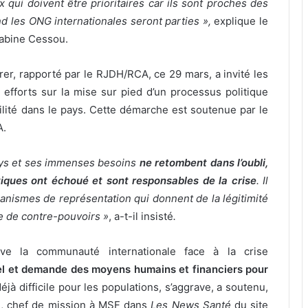
x qui doivent être prioritaires car ils sont proches des
d les ONG internationales seront parties »,
explique le
Sabine Cessou.
er, rapporté par le RJDH/RCA, ce 29 mars, a invité les
s efforts sur la mise sur pied d’un processus politique
bilité dans le pays. Cette démarche est soutenue par le
A.
ays et ses immenses besoins
ne retombent dans l’oubli,
itiques ont échoué et sont responsables de la crise
. Il
canismes de représentation qui donnent de la légitimité
le de contre-pouvoirs »
, a-t-il insisté
.
uve la communauté internationale face à la crise
l et demande des moyens humains et financiers pour
déjà difficile pour les populations, s’aggrave, a soutenu,
s, chef de mission à MSF
dans
Les News Santé
du site