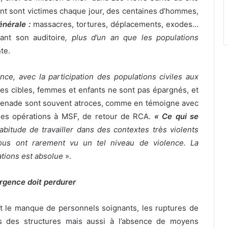
dont sont victimes chaque jour, des centaines d’hommes,
énérale :
massacres, tortures, déplacements, exodes…
ant son auditoire
, plus d’un an que les populations
te.
nce, avec la participation des populations civiles aux
res cibles, femmes et enfants ne sont pas épargnés, et
a grenade sont souvent atroces, comme en témoigne avec
e des opérations à MSF, de retour de RCA.
« Ce qui se
bitude de travailler dans des contextes très violents
ous ont rarement vu un tel niveau de violence. La
lations est absolue
».
urgence doit perdurer
 le manque de personnels soignants, les ruptures de
s des structures mais aussi à l’absence de moyens