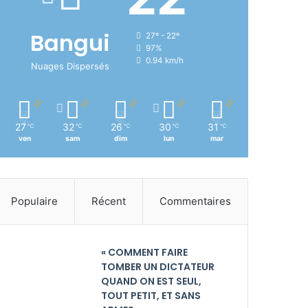
Bangui
27º - 22º
97%
0.94 km/h
Nuages Dispersés
27
32
26
30
31
℃
℃
℃
℃
℃
ven
sam
dim
lun
mar
Populaire
Récent
Commentaires
« COMMENT FAIRE
TOMBER UN DICTATEUR
QUAND ON EST SEUL,
TOUT PETIT, ET SANS