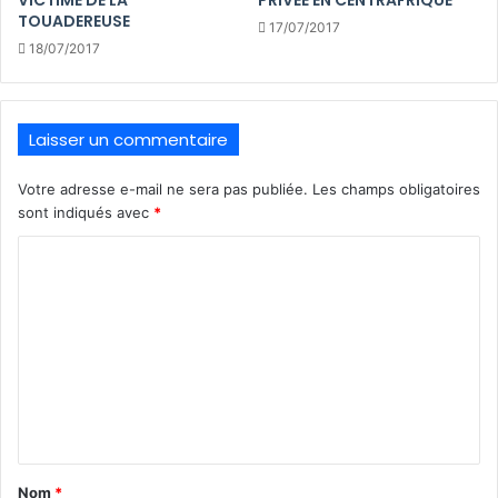
TOUADEREUSE
17/07/2017
18/07/2017
Laisser un commentaire
Votre adresse e-mail ne sera pas publiée.
Les champs obligatoires
sont indiqués avec
*
C
o
m
m
e
n
t
a
Nom
*