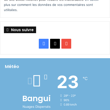
plus sur comment les données de vos commentaires sont
utilisées
.
Nous suivre
Facebook
X
YouTube
Météo
23
℃
Bangui
28º - 23º
96%
0.89 km/h
Nuages Dispersés