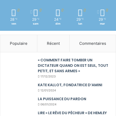
28
29
24
29
29
℃
℃
℃
℃
℃
ven
sam
dim
lun
mar
Populaire
Récent
Commentaires
« COMMENT FAIRE TOMBER UN
DICTATEUR QUAND ON EST SEUL, TOUT
PETIT, ET SANS ARMES »
17/12/2023
KATE KALLOT, FONDATRICE D’AMINI
12/01/2024
LA PUISSANCE DU PARDON
06/01/2024
LIRE « LE RÊVE DU PÊCHEUR » DE HEMLEY