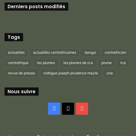
Derniers posts modifiés
Tags
actualités
actualités centrafricaines
bangui
centrafricain
centrafrique
les plumes
les plumes de rca
plume
rca
revue de presse
rodrigue joseph prudence mayte
une
Nous suivre
Facebook
X
YouTube
Entrez