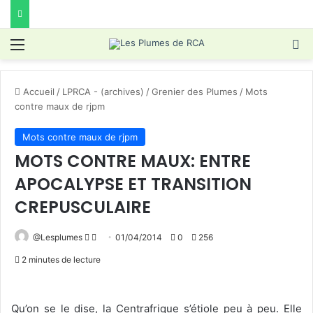
Menu
R
Accueil
/
LPRCA - (archives)
/
Grenier des Plumes
/
Mots
contre maux de rjpm
Mots contre maux de rjpm
MOTS CONTRE MAUX: ENTRE
APOCALYPSE ET TRANSITION
CREPUSCULAIRE
Follow
Envoyer
@Lesplumes
01/04/2014
0
256
on
un
2 minutes de lecture
X
courriel
Qu’on se le dise, la Centrafrique s’étiole peu à peu. Elle