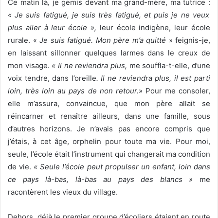
Ce matin là
,
je gémis devant ma grand-mère, ma tutrice :
« Je suis fatigué, je suis très fatigué, et puis je ne veux
plus aller à leur école »,
leur école indigène, leur école
rurale. «
Je suis fatigué. Mon père m’a quitté
» feignis-je,
en laissant sillonner quelques larmes dans le creux de
mon visage.
« Il ne reviendra plus,
me souffla-t-elle, d’une
voix tendre, dans l’oreille
. Il ne reviendra plus, il est parti
loin, très loin au pays de non retour.
» Pour me consoler,
elle m’assura, convaincue, que mon père allait se
réincarner et renaître ailleurs, dans une famille, sous
d’autres horizons. Je n’avais pas encore compris que
j’étais, à cet âge, orphelin pour toute ma vie. Pour moi,
seule, l’école était l’instrument qui changerait ma condition
de vie.
« Seule l’école peut propulser un enfant, loin dans
ce pays là-bas, là-bas au pays des blancs »
me
racontèrent les vieux du village.
Dehors, déjà le premier groupe d’écoliers étaient en route