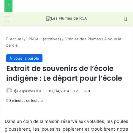
Menu
R
Accueil
/
LPRCA - (archives)
/
Grenier des Plumes
/
À vous la
parole
À vous la parole
Extrait de souvenirs de l’école
indigène : Le départ pour l’école
Follow
Envoyer
@Lesplumes
07/04/2014
2
281
on
un
8 minutes de lecture
X
courriel
Dans un coin de la maison réservé aux volailles, les poules
gloussèrent, les poussins pépièrent et troublèrent notre