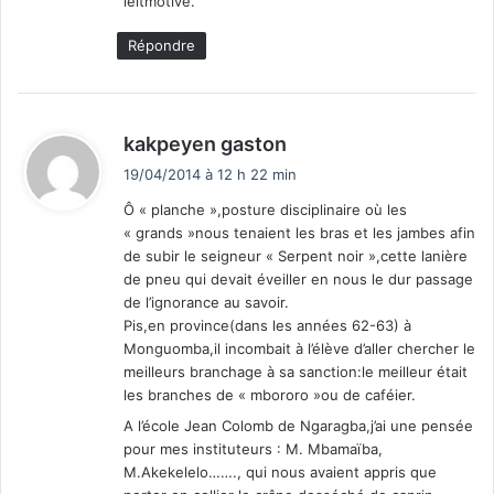
leitmotive.
Répondre
d
kakpeyen gaston
i
19/04/2014 à 12 h 22 min
t
Ô « planche »,posture disciplinaire où les
« grands »nous tenaient les bras et les jambes afin
:
de subir le seigneur « Serpent noir »,cette lanière
de pneu qui devait éveiller en nous le dur passage
de l’ignorance au savoir.
Pis,en province(dans les années 62-63) à
Monguomba,il incombait à l’élève d’aller chercher le
meilleurs branchage à sa sanction:le meilleur était
les branches de « mbororo »ou de caféier.
A l’école Jean Colomb de Ngaragba,j’ai une pensée
pour mes instituteurs : M. Mbamaïba,
M.Akekelelo……., qui nous avaient appris que