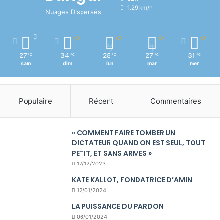
1.29 km/h
Nuages Dispersés
27
34
28
27
31
℃
℃
℃
℃
℃
sam
dim
lun
mar
mer
Populaire
Récent
Commentaires
« COMMENT FAIRE TOMBER UN
DICTATEUR QUAND ON EST SEUL, TOUT
PETIT, ET SANS ARMES »
17/12/2023
KATE KALLOT, FONDATRICE D’AMINI
12/01/2024
LA PUISSANCE DU PARDON
06/01/2024