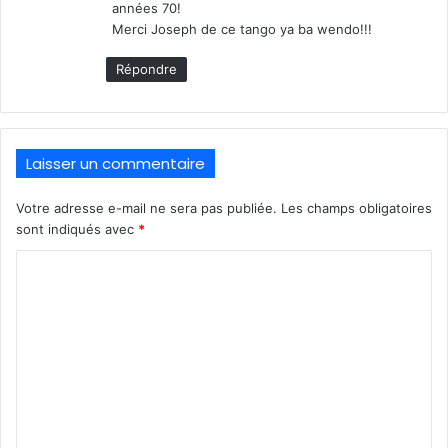
années 70!
Merci Joseph de ce tango ya ba wendo!!!
Répondre
Laisser un commentaire
Votre adresse e-mail ne sera pas publiée.
Les champs obligatoires
sont indiqués avec
*
C
o
m
m
e
n
t