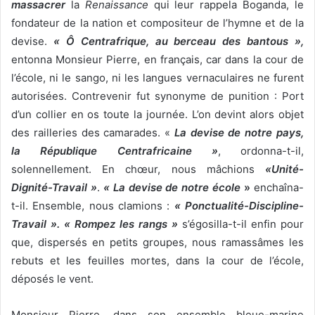
massacrer
la
Renaissance
qui leur rappela Boganda, le
fondateur de la nation et compositeur de l’hymne et de la
devise.
« Ô Centrafrique, au berceau des bantous »,
entonna Monsieur Pierre, en français, car dans la cour de
l’école, ni le sango, ni les langues vernaculaires ne furent
autorisées. Contrevenir fut synonyme de punition : Port
d’un collier en os toute la journée. L’on devint alors objet
des railleries des camarades. «
La devise de notre pays,
la République Centrafricaine »
, ordonna-t-il,
solennellement. En chœur, nous mâchions
«Unité-
Dignité-Travail »
.
« La devise de notre école
»
enchaîna-
t-il. Ensemble, nous clamions :
« Ponctualité-Discipline-
Travail ».
« Rompez les rangs »
s’égosilla-t-il enfin pour
que, dispersés en petits groupes, nous ramassâmes les
rebuts et les feuilles mortes, dans la cour de l’école,
déposés le vent.
Monsieur Pierre, dans son ensemble bleue-marine