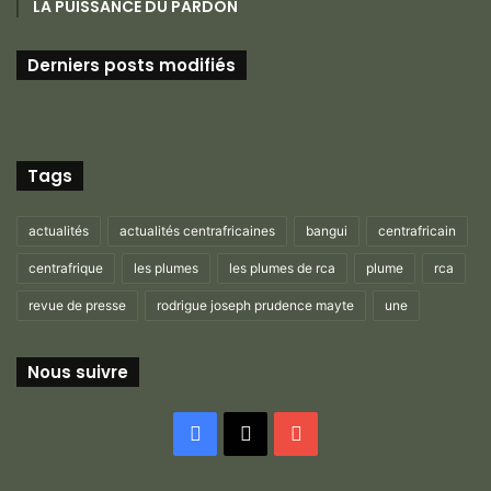
LA PUISSANCE DU PARDON
Derniers posts modifiés
Tags
actualités
actualités centrafricaines
bangui
centrafricain
centrafrique
les plumes
les plumes de rca
plume
rca
revue de presse
rodrigue joseph prudence mayte
une
Nous suivre
Facebook
X
YouTube