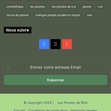
centrafrique
les plumes
les plumes de rca
plume
rca
revue de presse
rodrigue joseph prudence mayte
une
Nous suivre
Facebook
X
YouTube
Entrez
votre
adresse
Email
© Copyright 2026 |
Les Plumes de RCA
Accueil
Conditions de publication
Mentions légales