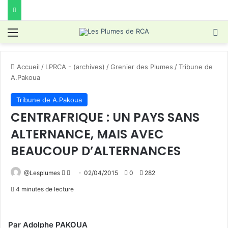
Menu
R
Accueil
/
LPRCA - (archives)
/
Grenier des Plumes
/
Tribune de
A.Pakoua
Tribune de A.Pakoua
CENTRAFRIQUE : UN PAYS SANS
ALTERNANCE, MAIS AVEC
BEAUCOUP D’ALTERNANCES
Follow
Envoyer
@Lesplumes
02/04/2015
0
282
on
un
4 minutes de lecture
X
courriel
Par Adolphe PAKOUA