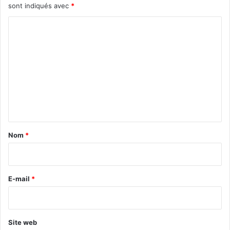
sont indiqués avec
*
C
o
m
m
e
n
t
a
Nom
*
i
r
e
E-mail
*
*
Site web