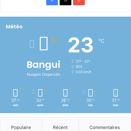
Météo
23
℃
Bangui
27º - 22º
95%
0.55 km/h
Nuages Dispersés
27
32
26
30
31
℃
℃
℃
℃
℃
ven
sam
dim
lun
mar
Populaire
Récent
Commentaires