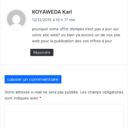
d
KOYAWEDA Karl
i
12/12/2015 à 10 h 17 min
t
pourquoi votre offre d’emploi n’est pas a jour sur
votre site web? ou bien y’a encore un de vos site
:
web pour la publication des vos offres à jour
Répondre
Laisser un commentaire
Votre adresse e-mail ne sera pas publiée.
Les champs obligatoires
sont indiqués avec
*
C
o
m