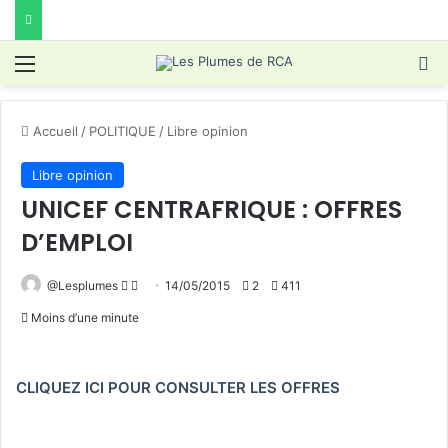
Menu
R
Accueil
/
POLITIQUE
/
Libre opinion
Libre opinion
UNICEF CENTRAFRIQUE : OFFRES
D’EMPLOI
Follow
Envoyer
@Lesplumes
14/05/2015
2
411
on
un
Moins d’une minute
X
courriel
CLIQUEZ ICI POUR CONSULTER LES OFFRES
.