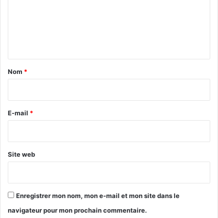
m
e
n
t
a
Nom
*
i
r
e
E-mail
*
*
Site web
Enregistrer mon nom, mon e-mail et mon site dans le
navigateur pour mon prochain commentaire.