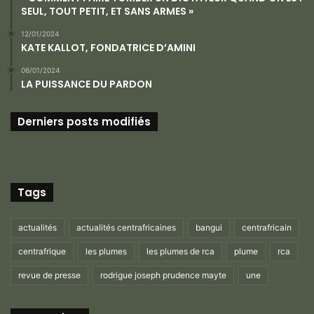
SEUL, TOUT PETIT, ET SANS ARMES »
12/01/2024
KATE KALLOT, FONDATRICE D’AMINI
06/01/2024
LA PUISSANCE DU PARDON
Derniers posts modifiés
Tags
actualités
actualités centrafricaines
bangui
centrafricain
centrafrique
les plumes
les plumes de rca
plume
rca
revue de presse
rodrigue joseph prudence mayte
une