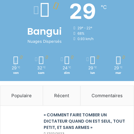
29
℃
Bangui
29º - 22º
68%
0.93 km/h
Nuages Dispersés
29
32
24
29
29
℃
℃
℃
℃
℃
ven
sam
dim
lun
mar
Populaire
Récent
Commentaires
« COMMENT FAIRE TOMBER UN
DICTATEUR QUAND ON EST SEUL, TOUT
PETIT, ET SANS ARMES »
17/12/2023