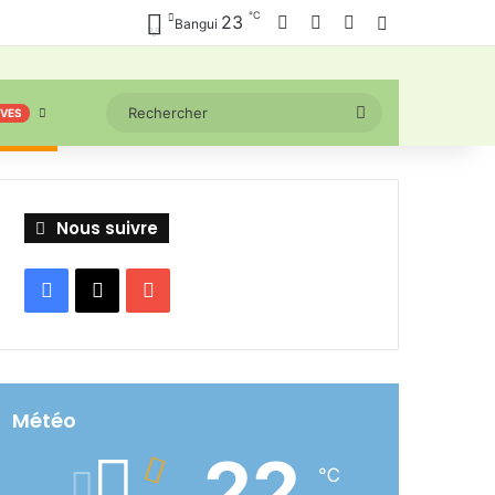
℃
Facebook
X
YouTube
23
Connexion
Bangui
Rechercher
IVES
Nous suivre
Facebook
X
YouTube
Météo
22
℃