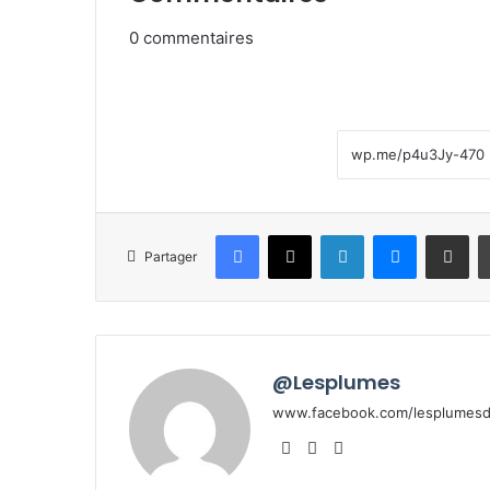
0
commentaires
Facebook
X
Linkedin
Messenge
Partager pa
Partager
@Lesplumes
www.facebook.com/lesplumesde
Website
Facebook
X