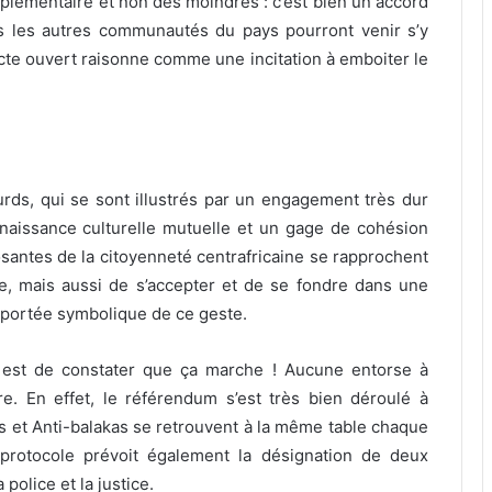
plémentaire et non des moindres : c’est bien un accord
es les autres communautés du pays pourront venir s’y
cte ouvert raisonne comme une incitation à emboiter le
urds, qui se sont illustrés par un engagement très dur
onnaissance culturelle mutuelle et un gage de cohésion
posantes de la citoyenneté centrafricaine se rapprochent
e, mais aussi de s’accepter et de se fondre dans une
 la portée symbolique de ce geste.
 est de constater que ça marche ! Aucune entorse à
re. En effet, le référendum s’est très bien déroulé à
s et Anti-balakas se retrouvent à la même table chaque
protocole prévoit également la désignation de deux
 police et la justice.