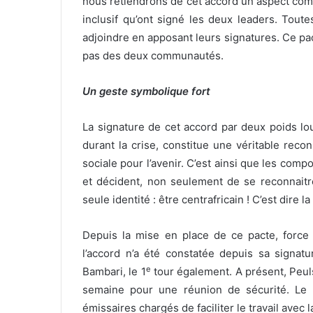
nous retiendrons de cet accord un aspect com
inclusif qu’ont signé les deux leaders. Tout
adjoindre en apposant leurs signatures. Ce pa
pas des deux communautés.
Un geste symbolique fort
La signature de cet accord par deux poids lo
durant la crise, constitue une véritable rec
sociale pour l’avenir. C’est ainsi que les com
et décident, non seulement de se reconnaitr
seule identité : être centrafricain ! C’est dire
Depuis la mise en place de ce pacte, force
l’accord n’a été constatée depuis sa signatu
e
Bambari, le 1
tour également. A présent, Peul
semaine pour une réunion de sécurité. Le 
émissaires chargés de faciliter le travail avec la