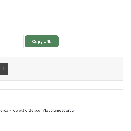
Copy URL
r
r email
Imprimer
rca - www.twitter.com/lesplumesderca