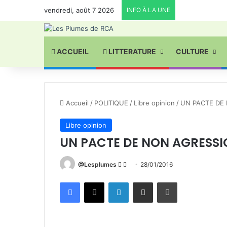
vendredi, août 7 2026
INFO À LA UNE
ACCUEIL
LITTERATURE
CULTURE
Accueil
/
POLITIQUE
/
Libre opinion
/
UN PACTE DE
Libre opinion
UN PACTE DE NON AGRESSI
Follow
Envoyer
@Lesplumes
28/01/2016
on
un
Facebook
X
Linkedin
Partager par email
Imprimer
X
courriel