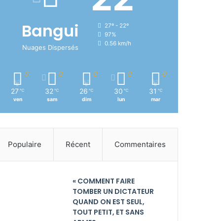
Bangui
27º - 22º
97%
0.56 km/h
Nuages Dispersés
27
32
26
30
31
℃
℃
℃
℃
℃
ven
sam
dim
lun
mar
Populaire
Récent
Commentaires
« COMMENT FAIRE
TOMBER UN DICTATEUR
QUAND ON EST SEUL,
TOUT PETIT, ET SANS