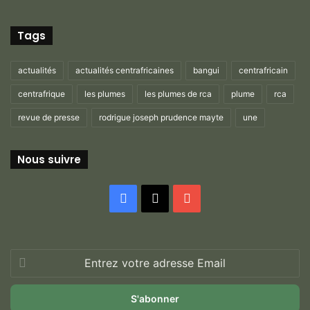
Tags
actualités
actualités centrafricaines
bangui
centrafricain
centrafrique
les plumes
les plumes de rca
plume
rca
revue de presse
rodrigue joseph prudence mayte
une
Nous suivre
Facebook
X
YouTube
Entrez
votre
adresse
Email