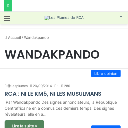
Menu
R
Accueil
/
Wandakpando
WANDAKPANDO
Libre opinion
@Lesplumes
20/09/2014
1
286
RCA : NI LE KM5, NI LES MUSULMANS
Par Wandakpando Des signes annonciateurs, la République
Centrafricaine en a connus ces derniers temps. Des signes
révélateurs, elle en a…
Lire la suite »