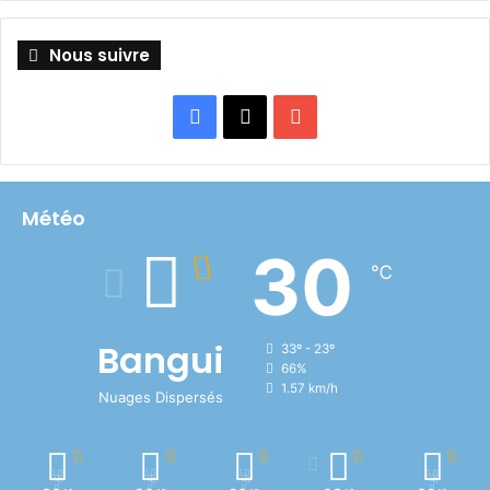
Nous suivre
Facebook
X
YouTube
Météo
30
℃
Bangui
33º - 23º
66%
1.57 km/h
Nuages Dispersés