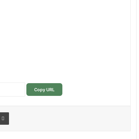
Copy URL
r
r email
Imprimer