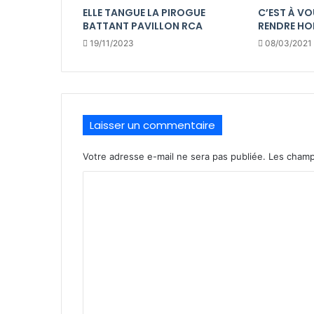
ELLE TANGUE LA PIROGUE
C’EST À VO
BATTANT PAVILLON RCA
RENDRE HO
19/11/2023
08/03/2021
Laisser un commentaire
Votre adresse e-mail ne sera pas publiée.
Les champ
C
o
m
m
e
n
t