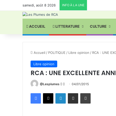
samedi, août 8 2026
INFO À LA UNE
ACCUEIL
LITTERATURE
CULTURE
Accueil
/
POLITIQUE
/
Libre opinion
/
RCA : UNE EX
Libre opinion
RCA : UNE EXCELLENTE ANNÉ
Follow
Envoyer
@Lesplumes
04/01/2015
on
un
Facebook
X
Linkedin
Partager par email
Imprimer
X
courriel