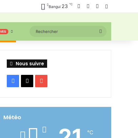
℃
Facebook
X
YouTube
23
Connexion
Bangui
Rechercher
IVES
Nous suivre
Facebook
X
YouTube
Météo
21
℃