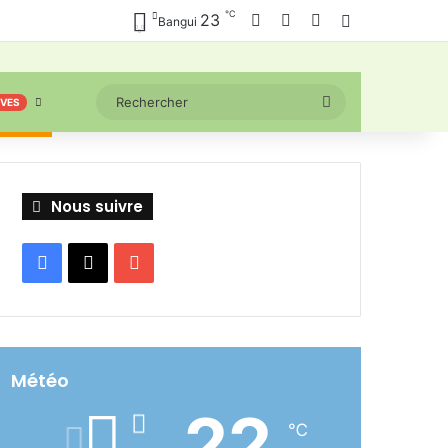
℃
Facebook
X
YouTube
23
Connexion
Bangui
Rechercher
IVES
Nous suivre
Facebook
X
YouTube
Météo
22
℃