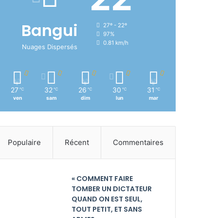
Bangui
27º - 22º
97%
0.81 km/h
Nuages Dispersés
27
32
26
30
31
℃
℃
℃
℃
℃
ven
sam
dim
lun
mar
Populaire
Récent
Commentaires
« COMMENT FAIRE
TOMBER UN DICTATEUR
QUAND ON EST SEUL,
TOUT PETIT, ET SANS