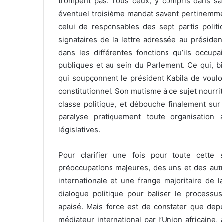
trompent pas. Tous ceux, y compris dans sa 
éventuel troisième mandat savent pertinemmen
celui de responsables des sept partis polit
signataires de la lettre adressée au préside
dans les différentes fonctions qu’ils occup
publiques et au sein du Parlement. Ce qui, 
qui soupçonnent le président Kabila de voulo
constitutionnel. Son mutisme à ce sujet nourrit à
classe politique, et débouche finalement sur
paralyse pratiquement toute organisation 
législatives.
Pour clarifier une fois pour toute cette
préoccupations majeures, des uns et des autr
internationale et une frange majoritaire de 
dialogue politique pour baliser le processus 
apaisé. Mais force est de constater que dep
médiateur international par l’Union africaine,