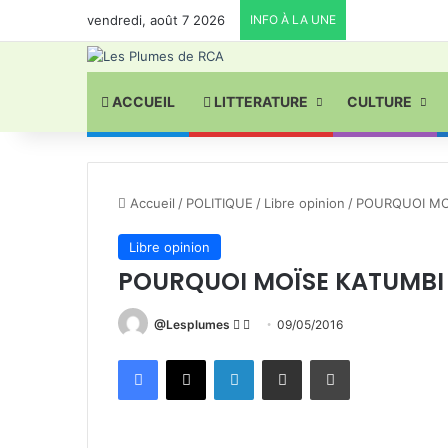
vendredi, août 7 2026
INFO À LA UNE
ACCUEIL
LITTERATURE
CULTURE
Accueil
/
POLITIQUE
/
Libre opinion
/
POURQUOI MOÏ
Libre opinion
POURQUOI MOÏSE KATUMBI F
Follow
Envoyer
@Lesplumes
09/05/2016
on
un
Facebook
X
Linkedin
Partager par email
Imprimer
X
courriel