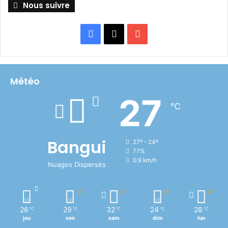
Nous suivre
Facebook
X
YouTube
Météo
27
℃
Bangui
27º - 24º
77%
0.9 km/h
Nuages Dispersés
26
29
32
24
28
℃
℃
℃
℃
℃
jeu
ven
sam
dim
lun