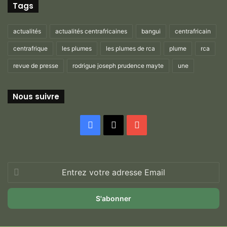
Tags
actualités
actualités centrafricaines
bangui
centrafricain
centrafrique
les plumes
les plumes de rca
plume
rca
revue de presse
rodrigue joseph prudence mayte
une
Nous suivre
Facebook
X
YouTube
Entrez
votre
adresse
Email