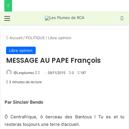
Menu
R
Accueil
/
POLITIQUE
/
Libre opinion
Libre opinion
MESSAGE AU PAPE François
Follow
Envoyer
@Lesplumes
29/11/2015
0
197
on
un
3 minutes de lecture
X
courriel
Par Sinclair Bendo
Ô Centrafrique, ô berceau des Bantous ! Tu es et tu
resteras toujours une terre d’accueil.