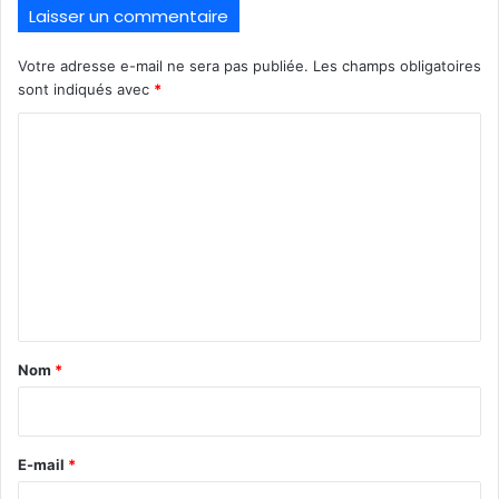
Laisser un commentaire
Votre adresse e-mail ne sera pas publiée.
Les champs obligatoires
sont indiqués avec
*
C
o
m
m
e
n
t
a
Nom
*
i
r
e
E-mail
*
*