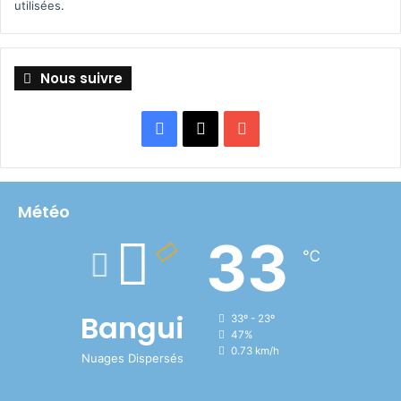
utilisées
.
Nous suivre
Facebook
X
YouTube
Météo
33
℃
Bangui
33º - 23º
47%
0.73 km/h
Nuages Dispersés