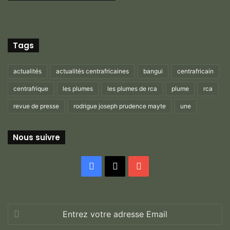
Tags
actualités
actualités centrafricaines
bangui
centrafricain
centrafrique
les plumes
les plumes de rca
plume
rca
revue de presse
rodrigue joseph prudence mayte
une
Nous suivre
Facebook
X
YouTube
Entrez
votre
adresse