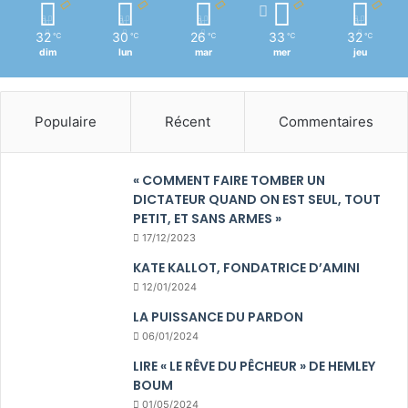
32
30
26
33
32
℃
℃
℃
℃
℃
dim
lun
mar
mer
jeu
Populaire
Récent
Commentaires
« COMMENT FAIRE TOMBER UN
DICTATEUR QUAND ON EST SEUL, TOUT
PETIT, ET SANS ARMES »
17/12/2023
KATE KALLOT, FONDATRICE D’AMINI
12/01/2024
LA PUISSANCE DU PARDON
06/01/2024
LIRE « LE RÊVE DU PÊCHEUR » DE HEMLEY
BOUM
01/05/2024