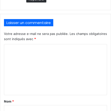
Laisser un commentaire
Votre adresse e-mail ne sera pas publiée.
Les champs obligatoires
sont indiqués avec
*
C
o
m
m
e
n
t
a
Nom
*
i