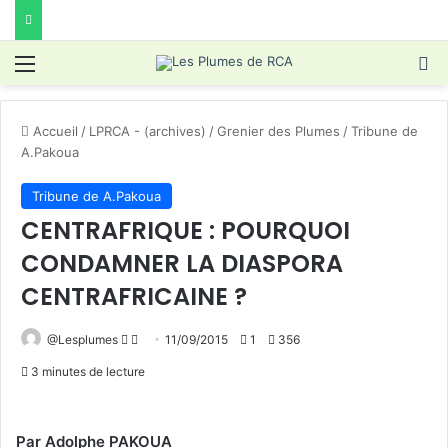
Menu
R
Accueil
/
LPRCA - (archives)
/
Grenier des Plumes
/
Tribune de
A.Pakoua
Tribune de A.Pakoua
CENTRAFRIQUE : POURQUOI
CONDAMNER LA DIASPORA
CENTRAFRICAINE ?
Follow
Envoyer
@Lesplumes
11/09/2015
1
356
on
un
3 minutes de lecture
X
courriel
Par Adolphe PAKOUA