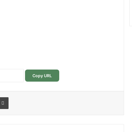
Copy URL
r
r email
Imprimer