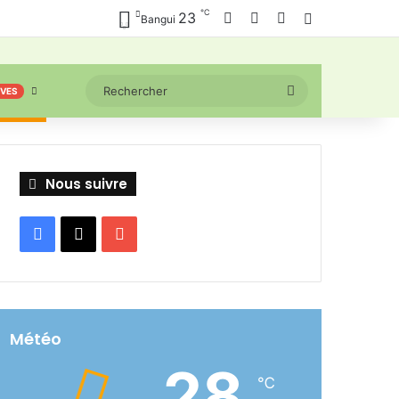
℃
Facebook
X
YouTube
23
Connexion
Bangui
Rechercher
IVES
Nous suivre
Facebook
X
YouTube
Météo
28
℃