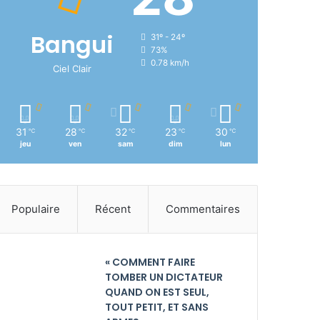
Bangui
31º - 24º
73%
0.78 km/h
Ciel Clair
31
28
32
23
30
℃
℃
℃
℃
℃
jeu
ven
sam
dim
lun
Populaire
Récent
Commentaires
« COMMENT FAIRE
TOMBER UN DICTATEUR
QUAND ON EST SEUL,
TOUT PETIT, ET SANS