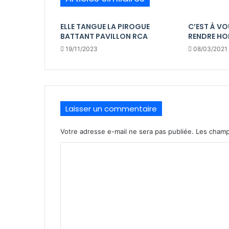
ELLE TANGUE LA PIROGUE
C’EST À VO
BATTANT PAVILLON RCA
RENDRE HO
19/11/2023
08/03/2021
Laisser un commentaire
Votre adresse e-mail ne sera pas publiée.
Les champ
C
o
m
m
e
n