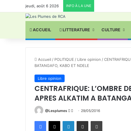
jeudi, août 6 2026
INFO À LA UNE
ACCUEIL
LITTERATURE
CULTURE
Accueil
/
POLITIQUE
/
Libre opinion
/
CENTRAFRIQU
BATANGAFO, KABO ET NDELE
Libre opinion
CENTRAFRIQUE: L’OMBRE D
APRES ALKATIM A BATANGA
Follow
Envoyer
@Lesplumes
29/05/2016
on
un
Facebook
X
Linkedin
Partager par email
Imprimer
X
courriel