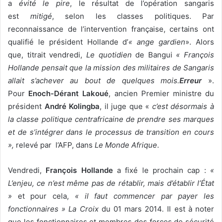
a
évité le pire
, le résultat de l’opération sangaris
est
mitigé
, selon les classes politiques. Par
reconnaissance de l’intervention française, certains ont
qualifié le président Hollande d’
« ange gardien
». Alors
que, titrait vendredi,
Le quotidien
de Bangui
« François
Hollande pensait que la mission des militaires de Sangaris
allait s’achever au bout de quelques mois.
Erreur
».
Pour
Enoch-Dérant Lakoué
, ancien Premier ministre du
président
André Kolingba
, il juge que «
c’est désormais à
la classe politique centrafricaine de prendre ses marques
et de s’intégrer dans le processus de transition en cours
»,
relevé par l’AFP, dans
Le Monde Afrique
.
Vendredi,
François Hollande
a fixé le prochain cap :
«
L’enjeu, ce n’est même pas de rétablir, mais d’établir l’État
»
et pour cela,
« il faut commencer par payer les
fonctionnaires »
La Croix
du 01 mars 2014
.
Il est à noter
que les fonctionnaires et membres des forces de sécurité