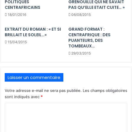
POLITIQUES
GRENOUILLE QUI NE SAVAIT
CENTRAFRICAINS
PAS QU’ELLE ETAIT CUITE… »
18/01/2016
06/08/2015
EXTRAIT DU ROMAN : « ET SI
GRAND FORMAT :
BRILLAIT LE SOLEIL…»
CENTRAFRIQUE : DES
PUANTEURS, DES
15/04/2015
TOMBEAUX…
29/03/2015
Laisser un commentaire
Votre adresse e-mail ne sera pas publiée.
Les champs obligatoires
sont indiqués avec
*
C
o
m