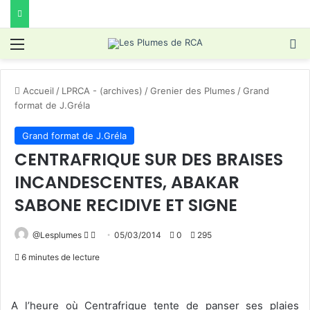
Menu
R
Accueil
/
LPRCA - (archives)
/
Grenier des Plumes
/
Grand
format de J.Gréla
Grand format de J.Gréla
CENTRAFRIQUE SUR DES BRAISES
INCANDESCENTES, ABAKAR
SABONE RECIDIVE ET SIGNE
Follow
Envoyer
@Lesplumes
05/03/2014
0
295
on
un
6 minutes de lecture
X
courriel
A l’heure où Centrafrique tente de panser ses plaies