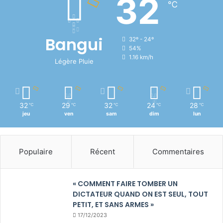
32
℃
Bangui
32º - 24º
54%
1.16 km/h
Légère Pluie
32
29
32
24
28
℃
℃
℃
℃
℃
jeu
ven
sam
dim
lun
Populaire
Récent
Commentaires
« COMMENT FAIRE TOMBER UN
DICTATEUR QUAND ON EST SEUL, TOUT
PETIT, ET SANS ARMES »
17/12/2023