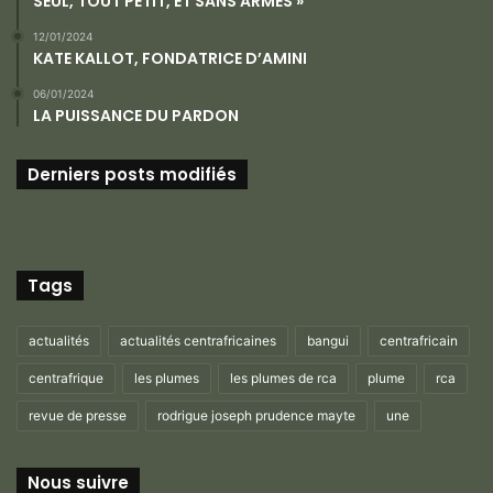
SEUL, TOUT PETIT, ET SANS ARMES »
12/01/2024
KATE KALLOT, FONDATRICE D’AMINI
06/01/2024
LA PUISSANCE DU PARDON
Derniers posts modifiés
Tags
actualités
actualités centrafricaines
bangui
centrafricain
centrafrique
les plumes
les plumes de rca
plume
rca
revue de presse
rodrigue joseph prudence mayte
une
Nous suivre