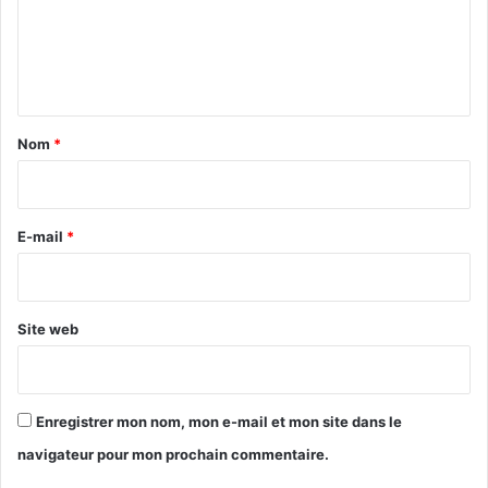
m
e
n
t
a
Nom
*
i
r
e
E-mail
*
*
Site web
Enregistrer mon nom, mon e-mail et mon site dans le
navigateur pour mon prochain commentaire.