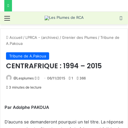
Menu
R
Accueil
/
LPRCA - (archives)
/
Grenier des Plumes
/
Tribune de
A.Pakoua
Tribune de A.Pakoua
CENTRAFRIQUE : 1994 – 2015
Follow
Envoyer
@Lesplumes
06/11/2015
1
366
on
un
3 minutes de lecture
X
courriel
Par Adolphe PAKOUA
D’aucuns se demanderont pourquoi un tel titre. La réponse