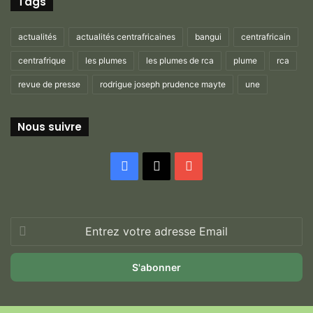
Tags
actualités
actualités centrafricaines
bangui
centrafricain
centrafrique
les plumes
les plumes de rca
plume
rca
revue de presse
rodrigue joseph prudence mayte
une
Nous suivre
Facebook
X
YouTube
Entrez
votre
adresse
Email