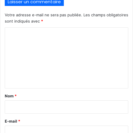
Laisser un commentaire
Votre adresse e-mail ne sera pas publiée.
Les champs obligatoires
sont indiqués avec
*
C
o
m
m
e
n
t
a
Nom
*
i
r
e
E-mail
*
*