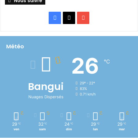
Nous suivre
Facebook
X
YouTube
Météo
26
℃
Bangui
29º - 22º
83%
0.71 km/h
Nuages Dispersés
29
32
24
29
29
℃
℃
℃
℃
℃
ven
sam
dim
lun
mar