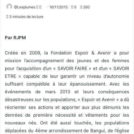
Follow
Envoyer
@Lesplumes
16/11/2015
0
260
on
un
3 minutes de lecture
X
courriel
Par RJPM
Créée en 2009, la Fondation Espoir &
Avenir a pour
mission l’accompagnement des jeunes et des femmes
pour l’acquisition d’un « SAVOIR FAIRE » et d’un « SAVOIR
ETRE » capable de leur garantir un niveau d’autonomie
suffisant compatible à leur épanouissement. Avec les
événements de mars 2013 et leurs conséquences
désastreuses sur les populations, « Espoir et Avenir » a dû
réorienter ses actions et apporter aux plus démunis les
denrées de première nécessité et vêtements pour les
nouveaux nés. Ont été aussi touchés, les populations
déplacées du 4ème arrondissement de Bangui, de l’église