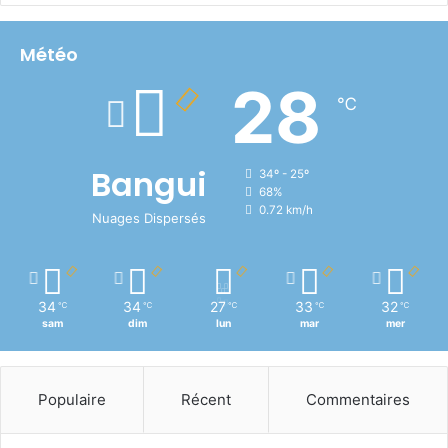
Météo
28
℃
Bangui
34º - 25º
68%
0.72 km/h
Nuages Dispersés
34
34
27
33
32
℃
℃
℃
℃
℃
sam
dim
lun
mar
mer
Populaire
Récent
Commentaires