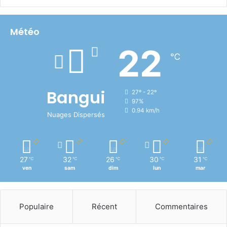
Météo
22
℃
Bangui
27º - 22º
97%
0.94 km/h
Nuages Dispersés
27
32
26
30
31
℃
℃
℃
℃
℃
ven
sam
dim
lun
mar
Populaire
Récent
Commentaires