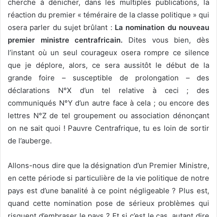
cherche à dénicher, dans les multiples publications, la
réaction du premier « téméraire de la classe politique » qui
osera parler du sujet brûlant :
La nomination du nouveau
premier ministre centrafricain.
Dites vous bien, dès
l’instant où un seul courageux osera rompre ce silence
que je déplore, alors, ce sera aussitôt le début de la
grande foire – susceptible de prolongation – des
déclarations N°X d’un tel relative à ceci ; des
communiqués N°Y d’un autre face à cela ; ou encore des
lettres N°Z de tel groupement ou association dénonçant
on ne sait quoi ! Pauvre Centrafrique, tu es loin de sortir
de l’auberge.
Allons-nous dire que la désignation d’un Premier Ministre,
en cette période si particulière de la vie politique de notre
pays est d’une banalité à ce point négligeable ? Plus est,
quand cette nomination pose de sérieux problèmes qui
risquent d’embraser le pays ? Et si c’est le cas, autant dire