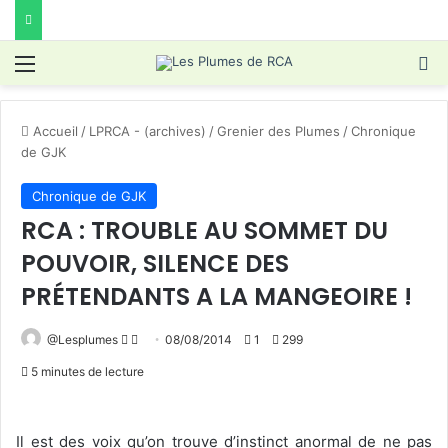
Menu
R
Accueil
/
LPRCA - (archives)
/
Grenier des Plumes
/
Chronique
de GJK
Chronique de GJK
RCA : TROUBLE AU SOMMET DU
POUVOIR, SILENCE DES
PRÉTENDANTS A LA MANGEOIRE !
Follow
Envoyer
@Lesplumes
08/08/2014
1
299
on
un
5 minutes de lecture
X
courriel
Il est des voix qu’on trouve d’instinct anormal de ne pas