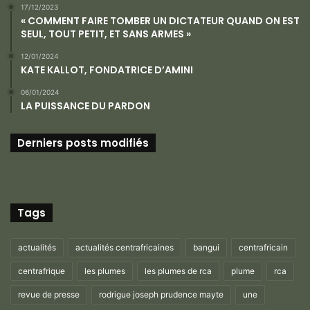
17/12/2023
« COMMENT FAIRE TOMBER UN DICTATEUR QUAND ON EST
SEUL, TOUT PETIT, ET SANS ARMES »
12/01/2024
KATE KALLOT, FONDATRICE D’AMINI
06/01/2024
LA PUISSANCE DU PARDON
Derniers posts modifiés
Tags
actualités
actualités centrafricaines
bangui
centrafricain
centrafrique
les plumes
les plumes de rca
plume
rca
revue de presse
rodrigue joseph prudence mayte
une