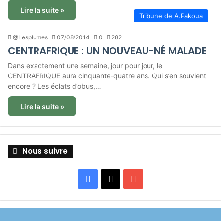
Lire la suite »
Tribune de A.Pakoua
@Lesplumes
07/08/2014
0
282
CENTRAFRIQUE : UN NOUVEAU-NÉ MALADE
Dans exactement une semaine, jour pour jour, le
CENTRAFRIQUE aura cinquante-quatre ans. Qui s’en souvient
encore ? Les éclats d’obus,…
Lire la suite »
Nous suivre
Facebook
X
YouTube