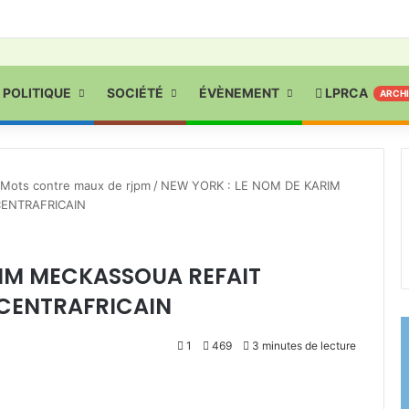
POLITIQUE
SOCIÉTÉ
ÉVÈNEMENT
LPRCA
ARCH
Mots contre maux de rjpm
/
NEW YORK : LE NOM DE KARIM
CENTRAFRICAIN
RIM MECKASSOUA REFAIT
 CENTRAFRICAIN
1
469
3 minutes de lecture