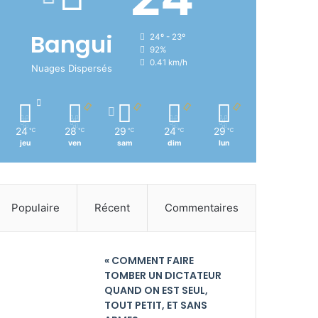
Bangui
24º - 23º
92%
0.41 km/h
Nuages Dispersés
24
28
29
24
29
℃
℃
℃
℃
℃
jeu
ven
sam
dim
lun
Populaire
Récent
Commentaires
« COMMENT FAIRE
TOMBER UN DICTATEUR
QUAND ON EST SEUL,
TOUT PETIT, ET SANS