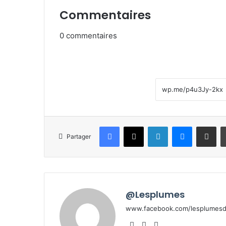
Commentaires
0
commentaires
Facebook
X
Linkedin
Messenge
Partager pa
Partager
@Lesplumes
www.facebook.com/lesplumesde
Website
Facebook
X