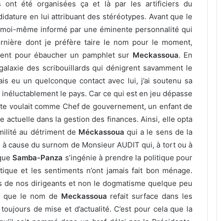
 ont été organisées ça et là par les artificiers du
idature en lui attribuant des stéréotypes. Avant que le
té moi-même informé par une éminente personnalité qui
ernière dont je préfère taire le nom pour le moment,
gent pour ébaucher un pamphlet sur
Meckassoua
. En
la galaxie des scribouillards qui dénigrent savamment le
is eu un quelconque contact avec lui, j’ai soutenu sa
 inéluctablement le pays. Car ce qui est en jeu dépasse
dente voulait comme Chef de gouvernement, un enfant de
 actuelle dans la gestion des finances. Ainsi, elle opta
ilité au détriment de
Méckassoua
qui a le sens de la
oi, à cause du surnom de Monsieur AUDIT qui, à tort ou à
 que
Samba-Panza
s’ingénie à prendre la politique pour
olitique et les sentiments n’ont jamais fait bon ménage.
pas de nos dirigeants et non le dogmatisme quelque peu
te que le nom de
Meckassoua
refait surface dans les
oujours de mise et d’actualité. C’est pour cela que la