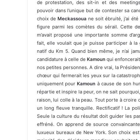
de protestation, des sit-in et des meetings
pouvoir dans l’unique but de contester sa cand
choix de
Meckassoua
ne soit ébruité, j’ai é
figure parmi les comètes du sérail. Cette d
m’avait proposé une importante somme d’ar
fait, elle voulait que je puisse participer à 
natif du Km 5. Quand bien même, je n’ai jama
candidature à celle de
Kamoun
qui enfoncerait
nos petites personnes. A dire vrai, la Prési
chœur qui fermerait les yeux sur la catastrophe
uniquement pour
Kamoun
à cause de son hum
répartie et inspire la peur, on ne sait pourqu
raison, lui colle à la peau. Tout porte à croire
un long fleuve tranquille. Rectificatif ! La p
Seule la culture du résultat doit guider les 
effréné. On apprend de source convaincan
luxueux bureaux de New York. Son choix est t