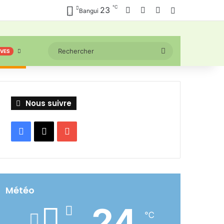
℃
Facebook
X
YouTube
23
Connexion
Bangui
Rechercher
IVES
Nous suivre
Facebook
X
YouTube
Météo
24
℃