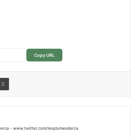
Copy URL
r
r email
Imprimer
rca - www.twitter.com/lesplumesderca