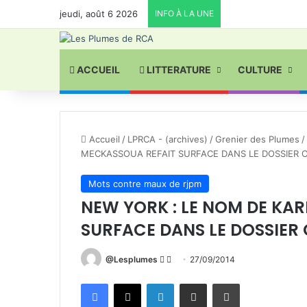
jeudi, août 6 2026
INFO À LA UNE
ACCUEIL
LITTERATURE
CULTURE
Accueil
/
LPRCA - (archives)
/
Grenier des Plumes
/
MECKASSOUA REFAIT SURFACE DANS LE DOSSIER 
Mots contre maux de rjpm
NEW YORK : LE NOM DE KA
SURFACE DANS LE DOSSIER
Follow
Envoyer
@Lesplumes
27/09/2014
on
un
Facebook
X
Linkedin
Partager par email
Imprimer
X
courriel