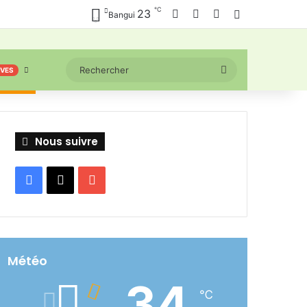
℃
Facebook
X
YouTube
23
Connexion
Bangui
Rechercher
IVES
Nous suivre
Facebook
X
YouTube
Météo
34
℃