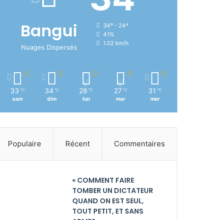
Bangui
34º - 24º
41%
1.02 km/h
Nuages Dispersés
33
34
28
27
31
℃
℃
℃
℃
℃
sam
dim
lun
mar
mer
Populaire
Récent
Commentaires
« COMMENT FAIRE
TOMBER UN DICTATEUR
QUAND ON EST SEUL,
TOUT PETIT, ET SANS