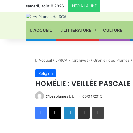
samedi, août 8 2026
INFO À LA UNE
ACCUEIL
LITTERATURE
CULTURE
Accueil
/
LPRCA - (archives)
/
Grenier des Plumes
/
Religion
HOMÉLIE : VEILLÉE PASCALE 
Follow
Envoyer
@Lesplumes
05/04/2015
on
un
Facebook
X
Linkedin
Partager par email
Imprimer
X
courriel