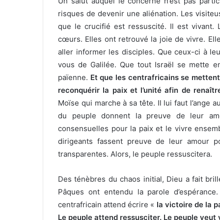
Un salut auquel le concerné n’est pas partic
risques de devenir une aliénation. Les visit
que le crucifié est ressuscité. Il est vivant
cœurs. Elles ont retrouvé la joie de vivre. El
aller informer les disciples. Que ceux-ci à 
vous de Galilée. Que tout Israël se mette e
païenne.
Et que les centrafricains se metten
reconquérir la paix et l’unité afin de renaî
Moïse qui marche à sa tête. Il lui faut l’ange a
du peuple donnent la preuve de leur am
consensuelles pour la paix et le vivre ense
dirigeants fassent preuve de leur amour po
transparentes. Alors, le peuple ressuscitera.
Des ténèbres du chaos initial, Dieu a fait bril
Pâques ont entendu la parole d’espérance. 
centrafricain attend écrire «
la victoire de la 
Le peuple attend ressusciter. Le peuple veut 