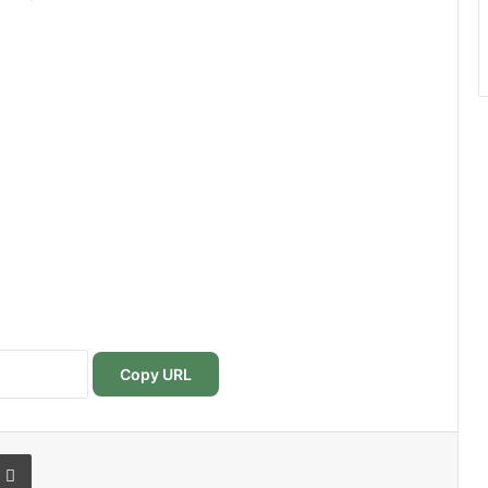
Copy URL
r
r email
Imprimer