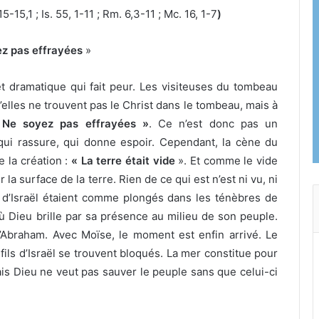
15-15,1 ; Is. 55, 1-11 ; Rm. 6,3-11 ; Mc. 16, 1-7
)
z pas effrayées
»
et dramatique qui fait peur. Les visiteuses du tombeau
lles ne trouvent pas le Christ dans le tombeau, mais à
 Ne soyez pas effrayées
»
. Ce n’est donc pas un
 qui rassure, qui donne espoir. Cependant, la cène du
 la création :
« La terre était vide
». Et comme le vide
la surface de la terre. Rien de ce qui est n’est ni vu, ni
ls d’Israël étaient comme plongés dans les ténèbres de
où Dieu brille par sa présence au milieu de son peuple.
 d’Abraham. Avec Moïse, le moment est enfin arrivé. Le
 fils d’Israël se trouvent bloqués. La mer constitue pour
ais Dieu ne veut pas sauver le peuple sans que celui-ci