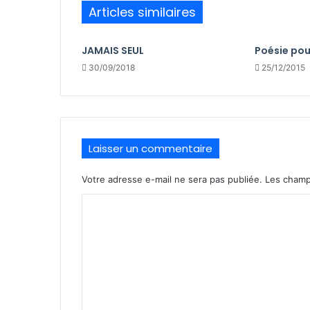
Articles similaires
JAMAIS SEUL
Poésie pou
30/09/2018
25/12/2015
Laisser un commentaire
Votre adresse e-mail ne sera pas publiée.
Les champ
C
o
m
m
e
n