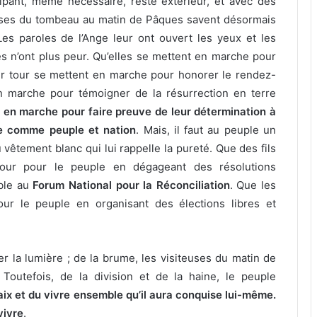
ipant, même nécessaire, reste extérieur, et avec des
euses du tombeau au matin de Pâques savent désormais
. Les paroles de l’Ange leur ont ouvert les yeux et les
les n’ont plus peur. Qu’elles se mettent en marche pour
leur tour se mettent en marche pour honorer le rendez-
n marche pour témoigner de la résurrection en terre
t en marche pour faire preuve de leur détermination à
tre comme peuple et nation
. Mais, il faut au peuple un
u vêtement blanc qui lui rappelle la pureté. Que des fils
our pour le peuple en dégageant des résolutions
mble au
Forum National pour la Réconciliation
. Que les
ur le peuple en organisant des élections libres et
ler la lumière ; de la brume, les visiteuses du matin de
Toutefois, de la division et de la haine, le peuple
paix et du vivre ensemble qu’il aura conquise lui-même.
vivre
.