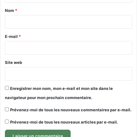
a
Nom
*
i
r
e
E-mail
*
*
Site web
Enregistrer mon nom, mon e-mail et mon site dans le
navigateur pour mon prochain commentaire.
Prévenez-moi de tous les nouveaux commentaires par e-mail.
Prévenez-moi de tous les nouveaux articles par e-mail.