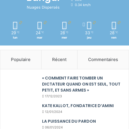
0.34 km/h
Nuages Dispersés
29
24
28
33
28
℃
℃
℃
℃
℃
lun
mar
mer
jeu
ven
Populaire
Récent
Commentaires
« COMMENT FAIRE TOMBER UN
DICTATEUR QUAND ON EST SEUL, TOUT
PETIT, ET SANS ARMES »
17/12/2023
KATE KALLOT, FONDATRICE D’AMINI
12/01/2024
LA PUISSANCE DU PARDON
06/01/2024