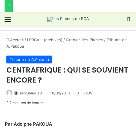
Menu
R
Accueil
/
LPRCA - (archives)
/
Grenier des Plumes
/
Tribune de
A.Pakoua
Tribune de A.Pakoua
CENTRAFRIQUE : QUI SE SOUVIENT
ENCORE ?
Follow
Envoyer
@Lesplumes
10/02/2016
0
239
on
un
2 minutes de lecture
X
courriel
Par Adolphe PAKOUA