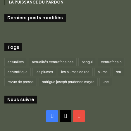
LA PUISSANCE DU PARDON
Derniers posts modifiés
Tags
actualités
actualités centrafricaines
bangui
centrafricain
centrafrique
les plumes
les plumes de rca
plume
rca
revue de presse
rodrigue joseph prudence mayte
une
Nous suivre
Facebook
X
YouTube