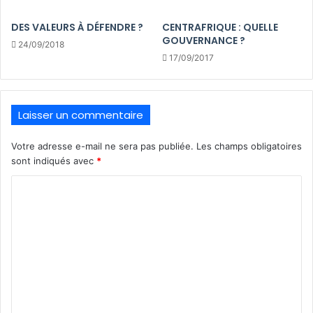
DES VALEURS À DÉFENDRE ?
CENTRAFRIQUE : QUELLE
GOUVERNANCE ?
24/09/2018
17/09/2017
Laisser un commentaire
Votre adresse e-mail ne sera pas publiée.
Les champs obligatoires
sont indiqués avec
*
C
o
m
m
e
n
t