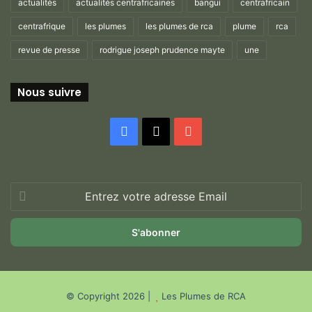
actualités
actualités centrafricaines
bangui
centrafricain
centrafrique
les plumes
les plumes de rca
plume
rca
revue de presse
rodrigue joseph prudence mayte
une
Nous suivre
Facebook
X
YouTube
Entrez
votre
adresse
Email
© Copyright 2026 |
Les Plumes de RCA