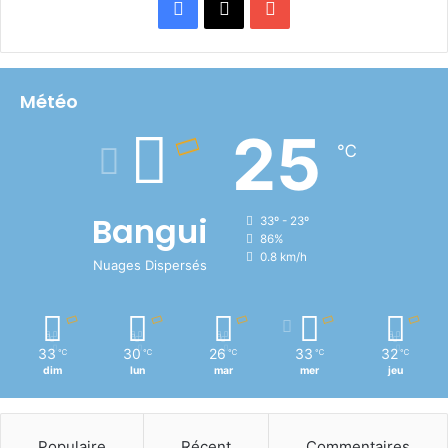
Facebook
X
YouTube
Météo
25
℃
Bangui
33º - 23º
86%
0.8 km/h
Nuages Dispersés
33
30
26
33
32
℃
℃
℃
℃
℃
dim
lun
mar
mer
jeu
Populaire
Récent
Commentaires