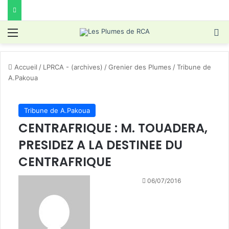
Menu
R
Accueil
/
LPRCA - (archives)
/
Grenier des Plumes
/
Tribune de
A.Pakoua
Tribune de A.Pakoua
CENTRAFRIQUE : M. TOUADERA,
PRESIDEZ A LA DESTINEE DU
CENTRAFRIQUE
Follow
Envoyer
06/07/2016
on
un
X
courriel