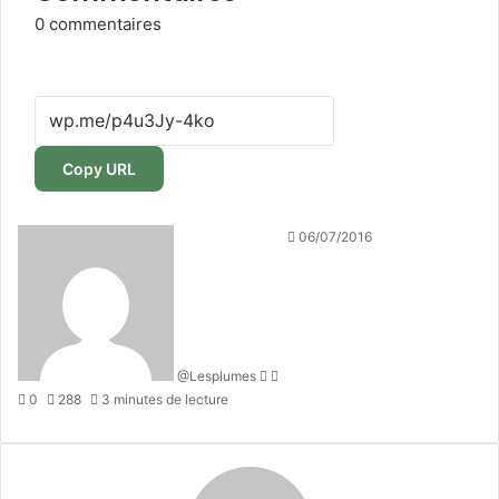
0
commentaires
Copy URL
Follow
Envoyer
06/07/2016
on
un
X
courriel
@Lesplumes
0
288
3 minutes de lecture