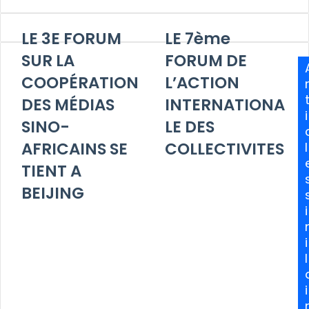
LE 3E FORUM
LE 7ème
SUR LA
FORUM DE
COOPÉRATION
L’ACTION
DES MÉDIAS
INTERNATIONA
i
SINO-
LE DES
AFRICAINS SE
COLLECTIVITES
l
TIENT A
BEIJING
i
i
l
i