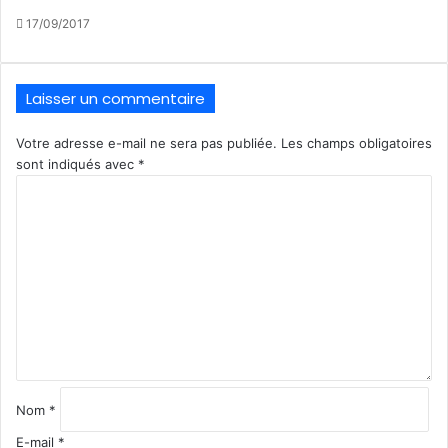
17/09/2017
Laisser un commentaire
Votre adresse e-mail ne sera pas publiée.
Les champs obligatoires
sont indiqués avec
*
C
o
m
m
e
n
t
a
i
r
e
Nom
*
*
E-mail
*