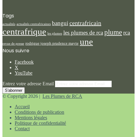
Tags
centrafricain
bangui
actualités centrafricaines
actualités
centrafrique
plume
les plumes de rca
rca
les plumes
une
rodrigue joseph prudence mayte
revue de presse
Nous suivre
Facebook
X
YouTube
Entrez votre adresse Email
© Copyright 2026 |
Les Plumes de RCA
Accueil
Conditions de publication
Mentions légales
Politique de confidentialité
Contact