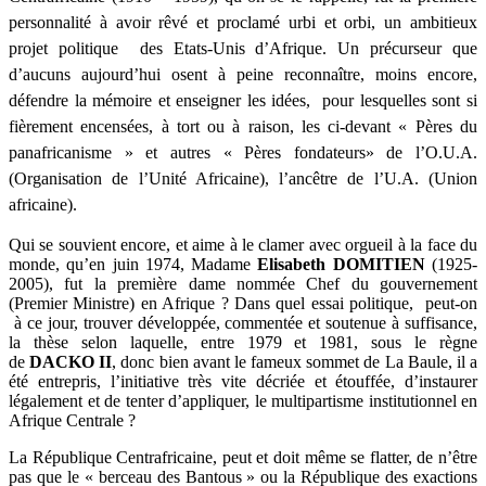
personnalité à avoir rêvé et proclamé urbi et orbi, un ambitieux
projet politique des Etats-Unis d’Afrique. Un précurseur que
d’aucuns aujourd’hui osent à peine reconnaître, moins encore,
défendre la mémoire et enseigner les idées, pour lesquelles sont si
fièrement encensées, à tort ou à raison, les ci-devant « Pères du
panafricanisme » et autres « Pères fondateurs» de l’O.U.A.
(Organisation de l’Unité Africaine), l’ancêtre de l’U.A. (Union
africaine).
Qui se souvient encore, et aime à le clamer avec orgueil à la face du
monde, qu’en juin 1974, Madame
Elisabeth DOMITIEN
(1925-
2005), fut la première dame nommée Chef du gouvernement
(Premier Ministre) en Afrique ? Dans quel essai politique, peut-on
à ce jour, trouver développée, commentée et soutenue à suffisance,
la thèse selon laquelle, entre 1979 et 1981, sous le règne
de
DACKO II
,
donc bien avant le fameux sommet de La Baule, il a
été entrepris, l’initiative très vite décriée et étouffée, d’instaurer
légalement et de tenter d’appliquer, le multipartisme institutionnel en
Afrique Centrale ?
La République Centrafricaine, peut et doit même se flatter, de n’être
pas que le « berceau des Bantous » ou la République des exactions