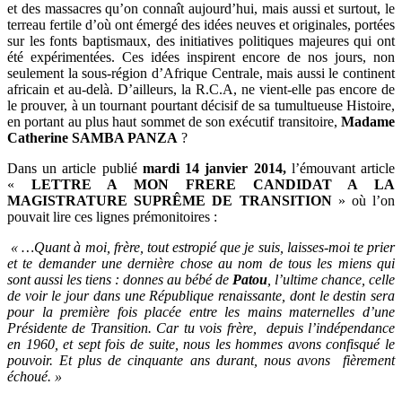
et des massacres qu’on connaît aujourd’hui, mais aussi et surtout, le
terreau fertile d’où ont émergé des idées neuves et originales, portées
sur les fonts baptismaux, des initiatives politiques majeures qui ont
été expérimentées. Ces idées inspirent encore de nos jours, non
seulement la sous-région d’Afrique Centrale, mais aussi le continent
africain et au-delà. D’ailleurs, la R.C.A, ne vient-elle pas encore de
le prouver, à un tournant pourtant décisif de sa tumultueuse Histoire,
en portant au plus haut sommet de son exécutif transitoire,
Madame
Catherine SAMBA PANZA
?
Dans un article publié
mardi 14 janvier 2014,
l’émouvant article
«
LETTRE A MON FRERE CANDIDAT A LA
MAGISTRATURE SUPRÊME DE TRANSITION
» où l’on
pouvait lire ces lignes prémonitoires :
« …Quant à moi, frère, tout estropié que je suis, laisses-moi te prier
et te demander une dernière chose au nom de tous les miens qui
sont aussi les tiens : donnes au bébé de
Patou
, l’ultime chance, celle
de voir le jour dans une République renaissante, dont le destin sera
pour la première fois placée entre les mains maternelles d’une
Présidente de Transition. Car tu vois frère, depuis l’indépendance
en 1960, et sept fois de suite, nous les hommes avons confisqué le
pouvoir. Et plus de cinquante ans durant, nous avons fièrement
échoué. »