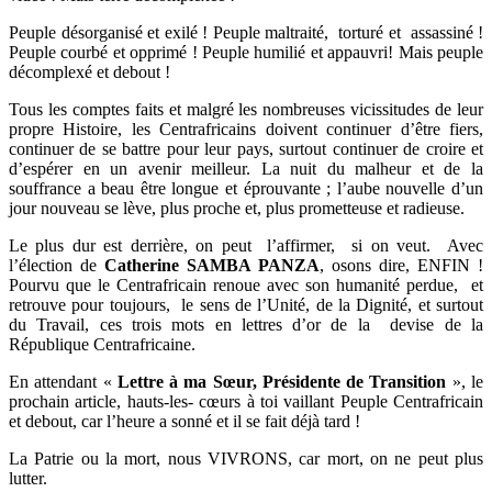
Peuple désorganisé et exilé ! Peuple maltraité, torturé et assassiné !
Peuple courbé et opprimé ! Peuple humilié et appauvri! Mais peuple
décomplexé et debout !
Tous les comptes faits et malgré les nombreuses vicissitudes de leur
propre Histoire, les Centrafricains doivent continuer d’être fiers,
continuer de se battre pour leur pays, surtout continuer de croire et
d’espérer en un avenir meilleur. La nuit du malheur et de la
souffrance a beau être longue et éprouvante ; l’aube nouvelle d’un
jour nouveau se lève, plus proche et, plus prometteuse et radieuse.
Le plus dur est derrière, on peut l’affirmer, si on veut. Avec
l’élection de
Catherine SAMBA PANZA
, osons dire, ENFIN !
Pourvu que le Centrafricain renoue avec son humanité perdue, et
retrouve pour toujours, le sens de l’Unité, de la Dignité, et surtout
du Travail, ces trois mots en lettres d’or de la devise de la
République Centrafricaine.
En attendant «
Lettre à ma Sœur, Présidente de Transition
», le
prochain article, hauts-les- cœurs à toi vaillant Peuple Centrafricain
et debout, car l’heure a sonné et il se fait déjà tard !
La Patrie ou la mort, nous VIVRONS, car mort, on ne peut plus
lutter.