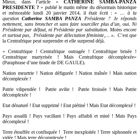
Mieux, dans l’article «
CATHERINE SAMBA-PANZA
PRESIDENTE ?
» publié le matin même du désormais historique
et mémorable lundi 20 janvier 2014, il était écrit : « …
à la
question
Catherine SAMBA PANZA
Présidente ? Je réponds
nettement, sans broncher et sans faire sourciller plus d’un, oui. Ni
Présidente par défaut, ni Présidente par substitution. Moins encore
et surtout pas, Présidente par délectation féministe,… ».
C’est que
la Centrafrique peut surprendre et elle surprend déjà.
« Centrafrique ! Centrafrique outragée ! Centrafrique brisée !
Centrafrique martyrisée ! Mais Centrafrique décomplexée»
(Paraphrase d’une tirade de DE GAULE).
Nation meurtrie ! Nation défigurée ! Nation traînée ! Mais nation
décomplexée !
Patrie vilipendée ! Patrie avilie ! Patrie froissée ! Mais Patrie
décomplexée !
Etat dénaturé ! Etat supprimé ! Etat piétiné ! Mais Etat décomplexé !
Pays assailli ! Pays vacillant ! Pays affaibli et miné ! Mais Pays
décomplexé !
Terre étouffée et confisquée ! Terre inexploitée ! Terre siphonnée et
vidée ! Mais terre décomplexée !