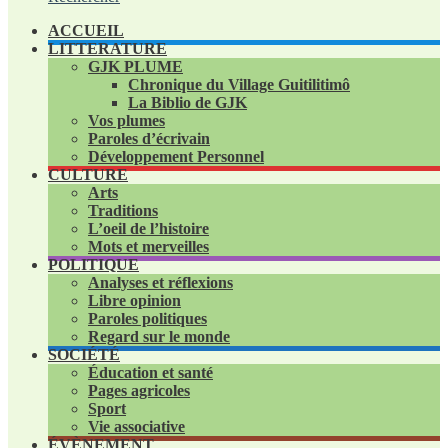
ACCUEIL
LITTERATURE
GJK PLUME
Chronique du Village Guitilitimô
La Biblio de GJK
Vos plumes
Paroles d’écrivain
Développement Personnel
CULTURE
Arts
Traditions
L’oeil de l’histoire
Mots et merveilles
POLITIQUE
Analyses et réflexions
Libre opinion
Paroles politiques
Regard sur le monde
SOCIÉTÉ
Éducation et santé
Pages agricoles
Sport
Vie associative
ÉVÈNEMENT