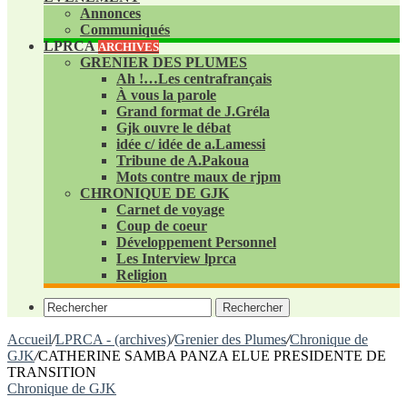
Annonces
Communiqués
LPRCA
ARCHIVES
GRENIER DES PLUMES
Ah !…Les centrafrançais
À vous la parole
Grand format de J.Gréla
Gjk ouvre le débat
idée c/ idée de a.Lamessi
Tribune de A.Pakoua
Mots contre maux de rjpm
CHRONIQUE DE GJK
Carnet de voyage
Coup de coeur
Développement Personnel
Les Interview lprca
Religion
Rechercher
Accueil
/
LPRCA - (archives)
/
Grenier des Plumes
/
Chronique de
GJK
/
CATHERINE SAMBA PANZA ELUE PRESIDENTE DE
TRANSITION
Chronique de GJK