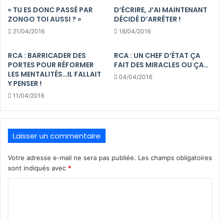
« TU ES DONC PASSÉ PAR
D’ÉCRIRE, J’AI MAINTENANT
ZONGO TOI AUSSI ? »
DÉCIDÉ D’ARRÊTER !
21/04/2016
18/04/2016
RCA : BARRICADER DES
RCA : UN CHEF D’ÉTAT ÇA
PORTES POUR RÉFORMER
FAIT DES MIRACLES OU ÇA…
LES MENTALITÉS…IL FALLAIT
04/04/2016
Y PENSER !
11/04/2016
Laisser un commentaire
Votre adresse e-mail ne sera pas publiée.
Les champs obligatoires
sont indiqués avec
*
C
o
m