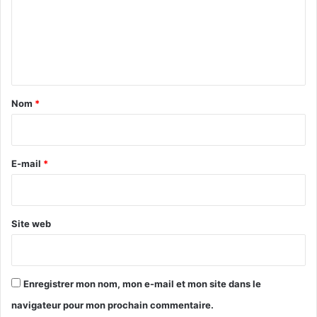
m
e
n
t
a
Nom
*
i
r
e
E-mail
*
*
Site web
Enregistrer mon nom, mon e-mail et mon site dans le
navigateur pour mon prochain commentaire.