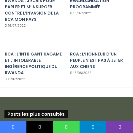
RWANDA : J’ÉCRIS POUR
RWANDANISATION
PARLER ET M’INSURGER
PROGRAMMÉE
CONTRE L’INVASION DE LA
15/07/2022
RCA MON PAYS
16/07/2022
RCA : L’INTRIGANT KAGAME
RCA : L’HONNEUR D’UN
ET L’INTOLÉRABLE
PEUPLE N’EST PAS À JETER
INGÉRENCE POLITIQUE DU
AUX CHIENS
RWANDA
18/06/2022
11/07/2022
Posts les plus consultés
17/12/2023
« COMMENT FAIRE TOMBER UN DICTATEUR QUAND ON EST
Facebook
X
WhatsApp
Telegram
Viber