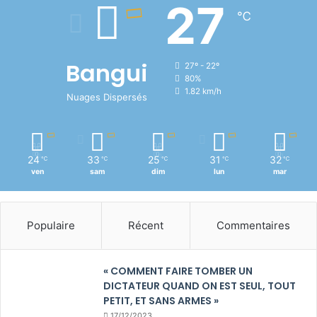
27
℃
Bangui
27º - 22º
80%
1.82 km/h
Nuages Dispersés
24
33
25
31
32
℃
℃
℃
℃
℃
ven
sam
dim
lun
mar
Populaire
Récent
Commentaires
« COMMENT FAIRE TOMBER UN
DICTATEUR QUAND ON EST SEUL, TOUT
PETIT, ET SANS ARMES »
17/12/2023