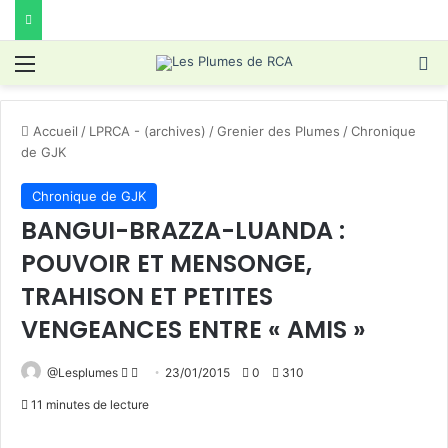
Menu
R
Accueil
/
LPRCA - (archives)
/
Grenier des Plumes
/
Chronique
de GJK
Chronique de GJK
BANGUI-BRAZZA-LUANDA :
POUVOIR ET MENSONGE,
TRAHISON ET PETITES
VENGEANCES ENTRE « AMIS »
Follow
Envoyer
@Lesplumes
23/01/2015
0
310
on
un
11 minutes de lecture
X
courriel