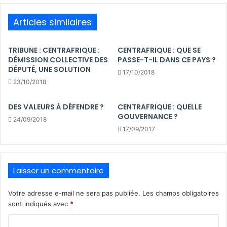
Articles similaires
TRIBUNE : CENTRAFRIQUE :
CENTRAFRIQUE : QUE SE
DÉMISSION COLLECTIVE DES
PASSE-T-IL DANS CE PAYS ?
DÉPUTÉ, UNE SOLUTION
17/10/2018
23/10/2018
DES VALEURS À DÉFENDRE ?
CENTRAFRIQUE : QUELLE
GOUVERNANCE ?
24/09/2018
17/09/2017
Laisser un commentaire
Votre adresse e-mail ne sera pas publiée.
Les champs obligatoires
sont indiqués avec
*
C