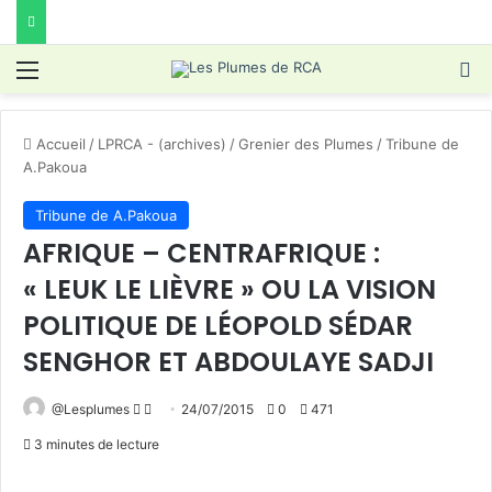
Menu
R
Accueil
/
LPRCA - (archives)
/
Grenier des Plumes
/
Tribune de
A.Pakoua
Tribune de A.Pakoua
AFRIQUE – CENTRAFRIQUE :
« LEUK LE LIÈVRE » OU LA VISION
POLITIQUE DE LÉOPOLD SÉDAR
SENGHOR ET ABDOULAYE SADJI
Follow
Envoyer
@Lesplumes
24/07/2015
0
471
on
un
3 minutes de lecture
X
courriel