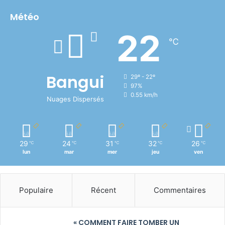
Météo
22
℃
Bangui
29º - 22º
97%
0.55 km/h
Nuages Dispersés
29
24
31
32
26
℃
℃
℃
℃
℃
lun
mar
mer
jeu
ven
Populaire
Récent
Commentaires
« COMMENT FAIRE TOMBER UN