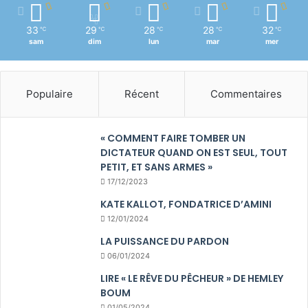
33
29
28
28
32
℃
℃
℃
℃
℃
sam
dim
lun
mar
mer
Populaire
Récent
Commentaires
« COMMENT FAIRE TOMBER UN
DICTATEUR QUAND ON EST SEUL, TOUT
PETIT, ET SANS ARMES »
17/12/2023
KATE KALLOT, FONDATRICE D’AMINI
12/01/2024
LA PUISSANCE DU PARDON
06/01/2024
LIRE « LE RÊVE DU PÊCHEUR » DE HEMLEY
BOUM
01/05/2024