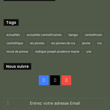
Tags
actualités
actualités centrafricaines
bangui
centrafricain
centrafrique
les plumes
les plumes de rca
plume
rca
revue de presse
rodrigue joseph prudence mayte
une
Nous suivre
Facebook
X
YouTube
Entrez
votre