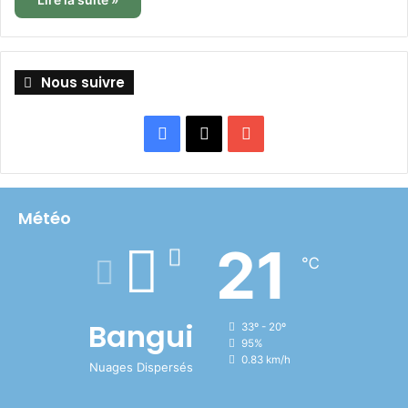
Nous suivre
Facebook
X
YouTube
Météo
21
℃
Bangui
33º - 20º
95%
0.83 km/h
Nuages Dispersés